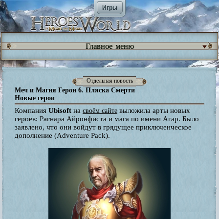
Игры
Главное меню
Отдельная новость
Меч и Магия Герои 6. Пляска Смерти
Новые герои
Компания
Ubisoft
на
выложила арты новых
своём сайте
героев: Рагнара Айронфиста и мага по имени Агар. Было
заявлено, что они войдут в грядущее приключенческое
дополнение (Adventure Pack).