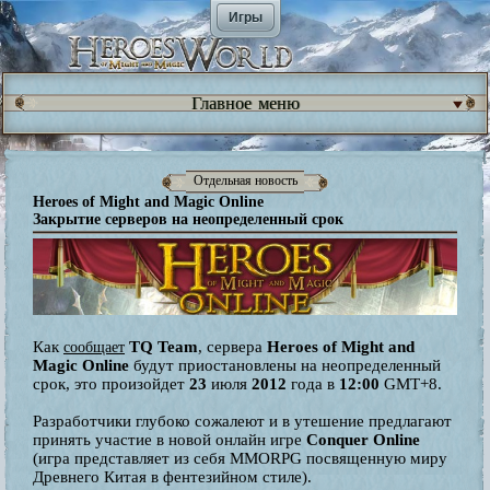
Игры
Главное меню
Отдельная новость
Heroes of Might and Magic Online
Закрытие серверов на неопределенный срок
Как
TQ Team
, сервера
Heroes of Might and
сообщает
Magic Online
будут приостановлены на неопределенный
срок, это произойдет
23
июля
2012
года в
12:00
GMT+8.
Разработчики глубоко сожалеют и в утешение предлагают
принять участие в новой онлайн игре
Conquer Online
(игра представляет из себя MMORPG посвященную миру
Древнего Китая в фентезийном стиле).