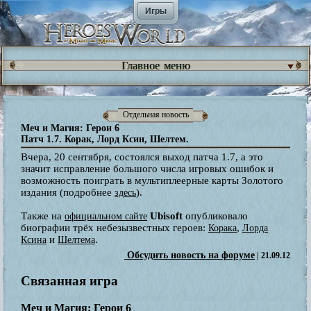
Игры
Главное меню
Отдельная новость
Меч и Магия: Герои 6
Патч 1.7. Корак, Лорд Ксин, Шелтем.
Вчера, 20 сентября, состоялся выход патча 1.7, а это
значит исправление большого числа игровых ошибок и
возможность поиграть в мультиплеерные карты Золотого
издания (подробнее
).
здесь
Также на
Ubisoft
опубликовало
официальном сайте
биографии трёх небезызвестных героев:
,
Корака
Лорда
и
.
Ксина
Шелтема
Обсудить новость на форуме
| 21.09.12
Связанная игра
Меч и Магия: Герои 6