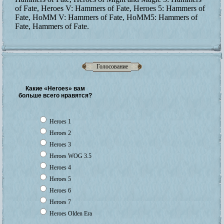
of Fate, Heroes V: Hammers of Fate, Heroes 5: Hammers of
Fate, HoMM V: Hammers of Fate, HoMM5: Hammers of
Fate, Hammers of Fate.
Голосование
Какие «Heroes» вам
больше всего нравятся?
Heroes 1
Heroes 2
Heroes 3
Heroes WOG 3.5
Heroes 4
Heroes 5
Heroes 6
Heroes 7
Heroes Olden Era