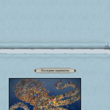
Последние скриншоты