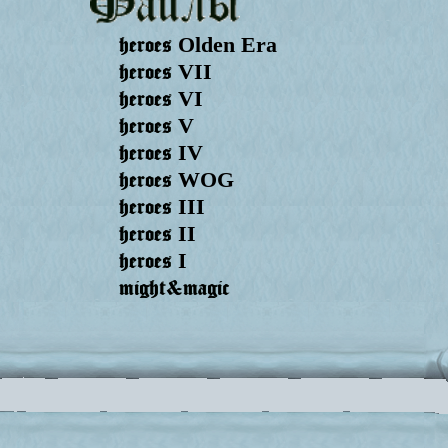
heroes
Olden Era
heroes
VII
heroes
VI
heroes
V
heroes
IV
heroes
WOG
heroes
III
heroes
II
heroes
I
might&magic