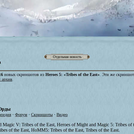
Отдельная новость
ы
16
новых скриншотов из
Heroes 5: «Tribes of the East»
. Эти же скриншо
 архив
.
 Орды
·
·
·
педия
Форум
Скриншоты
Видео
 Magic V: Tribes of the East, Heroes of Might and Magic 5: Tribes of t
bes of the East, HoMM5: Tribes of the East, Tribes of the East.