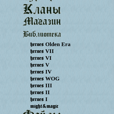
heroes
Olden Era
heroes
VII
heroes
VI
heroes
V
heroes
IV
heroes
WOG
heroes
III
heroes
II
heroes
I
might&magic