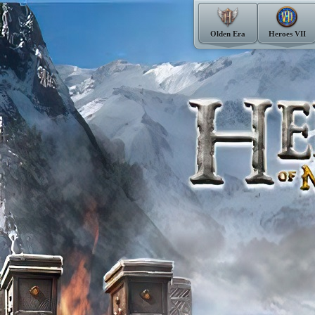
Olden Era
Heroes VII