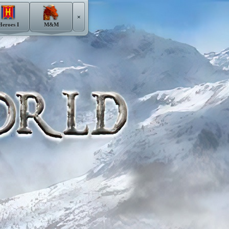
×
Heroes I
M&M