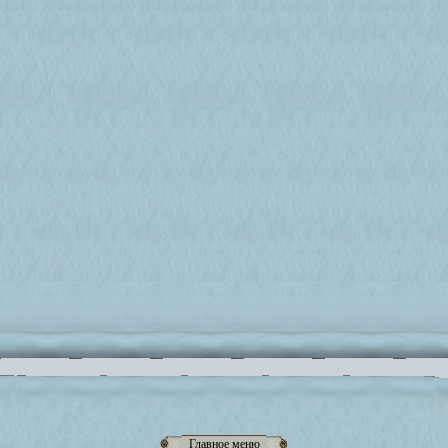
Главное меню