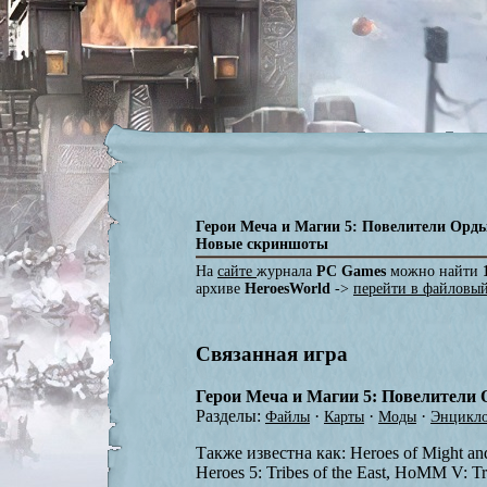
Герои Меча и Магии 5: Повелители Орд
Новые скриншоты
На
сайте
журнала
PC Games
можно найти
архиве
HeroesWorld
->
перейти в файловый
Связанная игра
Герои Меча и Магии 5: Повелители
Разделы:
·
·
·
Файлы
Карты
Моды
Энцикло
Также известна как:
Heroes of Might and
Heroes 5: Tribes of the East, HoMM V: Tri