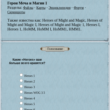
Герои Меча и Магии 1
Разделы:
·
·
·
·
Файлы
Карты
Энциклопедия
Форум
Скриншоты
Также известна как:
Heroes of Might and Magic, Heroes of
Might and Magic I, Heroes of Might and Magic 1, Heroes I,
Heroes 1, HoMM, HoMM I, HoMM1, HMM1.
Голосование
Какие «Heroes» вам
больше всего нравятся?
Heroes 1
Heroes 2
Heroes 3
Heroes WOG 3.5
Heroes 4
Heroes 5
Heroes 6