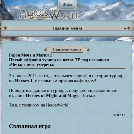
Игры
Главное меню
Отдельная новость
Герои Меча и Магии 1
Пятый оффлайн турнир на патче TE под названием
«Четыре пути умереть»
2го июля 2011-го года открылся первый в истории турнир
по
Heroes 1
, с реальным призовым фондом!
Победитель данного турнира, получает коллекционное
издание
Heroes of Might and Magic
"Начало".
Тема с турниром на HeroesWorld
02.07.11
Связанная игра