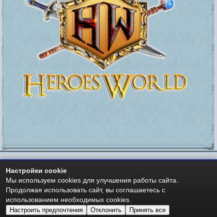
Настройки cookie
https://heroesworld.ru
Мир Героев -
- Heroes World
Мы используем cookies для улучшения работы сайта.
Авторские права - Copyright © 2006-2026 HeroesWorld.ru
Продолжая использовать сайт, вы соглашаетесь с
Heroes World (English)
использованием необходимых cookies.
Настроить предпочтения
Отклонить
Принять все