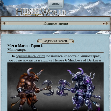
Игры
Главное меню
Отдельная новость
Меч и Магия: Герои 6
Минотавры
На
появилась новость о минотаврах,
официальном сайте
которые появятся в аддоне Heroes 6 Shadows of Darkness.