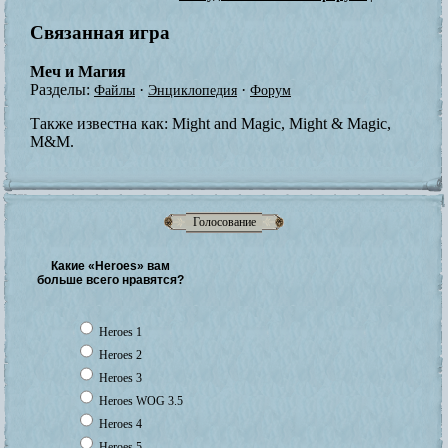
Связанная игра
Меч и Магия
Разделы:
·
·
Файлы
Энциклопедия
Форум
Также известна как:
Might and Magic, Might & Magic,
M&M.
Голосование
Какие «Heroes» вам
больше всего нравятся?
Heroes 1
Heroes 2
Heroes 3
Heroes WOG 3.5
Heroes 4
Heroes 5