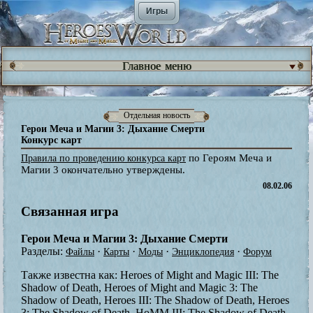
Игры
Главное меню
Отдельная новость
Герои Меча и Магии 3: Дыхание Смерти
Конкурс карт
по Героям Меча и
Правила по проведению конкурса карт
Магии 3 окончательно утверждены.
08.02.06
Связанная игра
Герои Меча и Магии 3: Дыхание Смерти
Разделы:
·
·
·
·
Файлы
Карты
Моды
Энциклопедия
Форум
Также известна как:
Heroes of Might and Magic III: The
Shadow of Death, Heroes of Might and Magic 3: The
Shadow of Death, Heroes III: The Shadow of Death, Heroes
3: The Shadow of Death, HoMM III: The Shadow of Death,