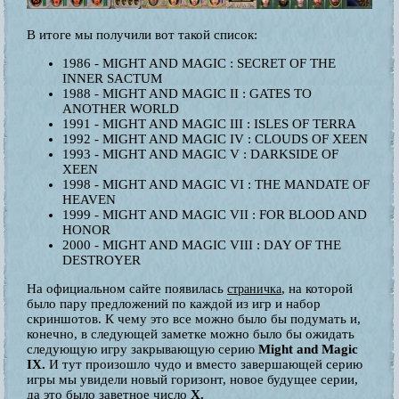
В итоге мы получили вот такой список:
1986 - MIGHT AND MAGIC : SECRET OF THE
INNER SACTUM
1988 - MIGHT AND MAGIC II : GATES TO
ANOTHER WORLD
1991 - MIGHT AND MAGIC III : ISLES OF TERRA
1992 - MIGHT AND MAGIC IV : CLOUDS OF XEEN
1993 - MIGHT AND MAGIC V : DARKSIDE OF
XEEN
1998 - MIGHT AND MAGIC VI : THE MANDATE OF
HEAVEN
1999 - MIGHT AND MAGIC VII : FOR BLOOD AND
HONOR
2000 - MIGHT AND MAGIC VIII : DAY OF THE
DESTROYER
На официальном сайте появилась
, на которой
страничка
было пару предложений по каждой из игр и набор
скриншотов. К чему это все можно было бы подумать и,
конечно, в следующей заметке можно было бы ожидать
следующую игру закрывающую серию
Might and Magic
IX.
И тут произошло чудо и вместо завершающей серию
игры мы увидели новый горизонт, новое будущее серии,
да это было заветное число
X.