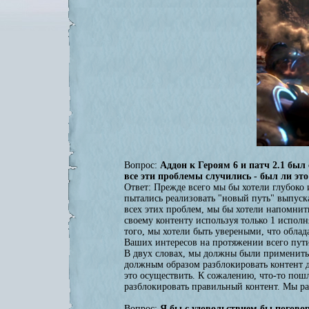
Вопрос:
Аддон к Героям 6 и патч 2.1 был
все эти проблемы случились - был ли это U
Ответ: Прежде всего мы бы хотели глубоко
пытались реализовать "новый путь" выпуска
всех этих проблем, мы бы хотели напомнит
своему контенту используя только 1 испол
того, мы хотели быть увереными, что обла
Ваших интересов на протяжении всего пут
В двух словах, мы должны были применить 
должным образом разблокировать контент д
это осуществить. К сожалению, что-то пош
разблокировать правильный контент. Мы ра
Вопрос:
Я бы с удовольствием бы поговор