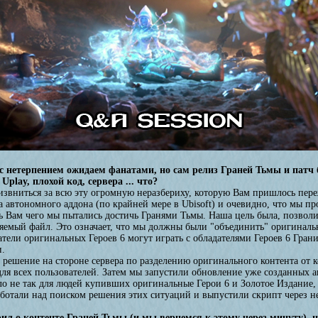
 с нетерпением ожидаем фанатами, но сам релиз Граней Тьмы и патч
play, плохой код, сервера ... что?
 извниться за всю эту огромную неразбериху, которую Вам пришлось пер
 автономного аддона (по крайней мере в Ubisoft) и очевидно, что мы п
ь Вам чего мы пытались достичь Гранями Тьмы. Наша цель была, позвол
няемый файл. Это означает, что мы должны были "объединить" оригиналь
датели оригинальных Героев 6 могут играть с обладателями Героев 6 Гр
и.
решение на стороне сервера по разделению оригинального контента от к
ля всех пользователей. Затем мы запустили обновление уже созданных ак
ло не так для людей купивших оригинальные Герои 6 и Золотое Издание,
ботали над поиском решения этих ситуаций и выпустили скрипт через не
ил о контенте Граней Тьмы (и мы вернемся к этому через минуту), 