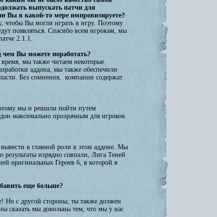
родолжать выпускать патчи для
или Вы в какой-то мере импровизируете?
 чтобы Вы могли играть в игру. Поэтому
дут появляться. Спасибо всем игрокам, мы
атче 2.1.1.
д чем Вы можете поработать?
 время, мы также читаем некоторые
азработки аддона, мы также обеспечили
бласти. Без сомнения, компании содержат
оэтому мы и решили пойти путем
ддон максимально прозрачным для игроков
вывести в главной роли в этом аддоне. Мы
о результаты изрядно совпали, Лига Теней
ей оригинальных Героев 6, в которой в
обавить еще больше?
! Но с другой стороны, ты также должен
ы сказать мы довольны тем, что мы у нас