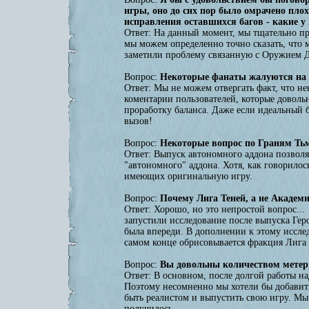
игры, оно до сих пор было омрачено пло
исправления оставшихся багов - какие у
Ответ: На данный момент, мы тщательно п
мы можем определенно точно сказать, что 
заметили проблему связанную с Оружием Ди
Вопрос:
Некоторые фанаты жалуются на о
Ответ: Мы не можем отвергать факт, что н
коментарии пользователей, которые доволь
проработку баланса. Даже если идеальный 
вызов!
Вопрос:
Некоторые вопрос по Граням Тьм
Ответ: Выпуск автономного аддона позвол
"автономного" аддона. Хотя, как говорило
имеющих оригинальную игру.
Вопрос:
Почему Лига Теней, а не Академ
Ответ: Хорошо, но это непростой вопрос..
запустили исследование после выпуска Гер
была впереди. В дополнении к этому иссле
самом конце обрисовывается фракция Лига 
Вопрос:
Вы довольны количеством метери
Ответ: В основном, после долгой работы на
Поэтому несомненно мы хотели бы добавить
быть реалистом и выпустить свою игру. Мы
получилось.