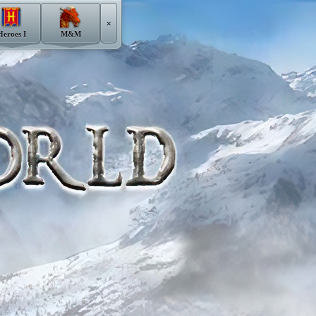
×
Heroes I
M&M