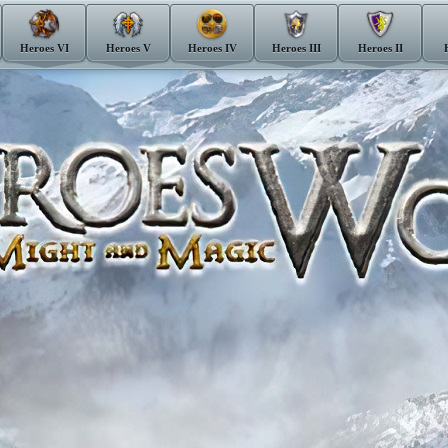
Heroes VI
Heroes V
Heroes IV
Heroes III
Heroes II