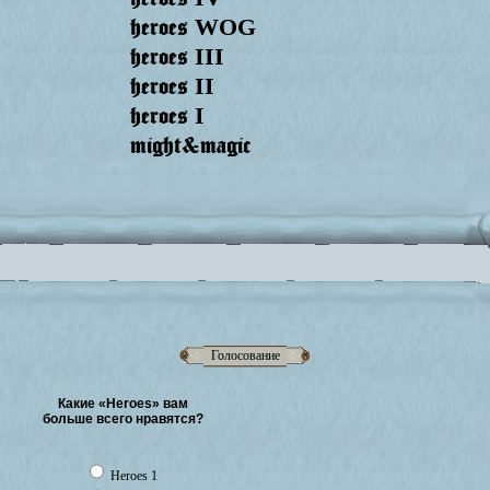
heroes
WOG
heroes
III
heroes
II
heroes
I
might&magic
Голосование
Какие «Heroes» вам
больше всего нравятся?
Heroes 1