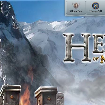
Olden Era
Heroes VII