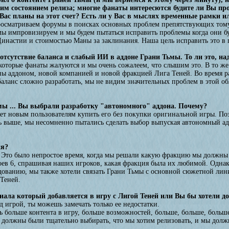
хим состоянием релиза; многие фанаты интересются будите ли Вы п
 Вас планы на этот счет? Есть ли у Вас в мыслях временные рамки 
росматриваем форумы в поисках основных проблем препятствующих тому,
мы импровизируем и мы будем пытаться исправить проблемы когда они бу
настии и стоимостью Маны за заклинания. Наша цель исправить это в п
тсутствие баланса и слабый ИИ в аддоне Грани Тьмы. То ли это, на
екоторые фанаты жалуются и мы очень сожалеем, что слышим это. В то же
ны аддоном, новой компанией и новой фракцией Лига Теней. Во время р
баланс сложно разработать, мы не видим значительных проблем в этой о
ы ... Вы выбрали разработку "автономного" аддона. Почему?
яет новым пользователям купить его без покупки оригинальной игры. П
сь выше, мы несомненно пытались сделать выбор выпуская автономный а
ия?
. Это было непростое время, когда мы решали какую фракцию мы должны 
оев 6, спрашивая наших игроков, какая фракция была их любимой. Однак
дованию, мы также хотели связать Грани Тьмы с основной сюжетной лини
Теней.
ала который добавляется в игру с Лигой Теней или Вы бы хотели д
д игрой, ты можешь замечать только ее недостатки.
 больше контента в игру, больше возможностей, больше, больше, больше
 должны были тщательно выбирать, что мы хотим релизовать, и мы должн