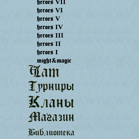
heroes
VII
heroes
VI
heroes
V
heroes
IV
heroes
III
heroes
II
heroes
I
might&magic