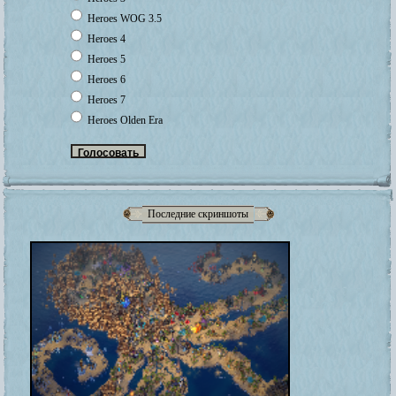
Heroes WOG 3.5
Heroes 4
Heroes 5
Heroes 6
Heroes 7
Heroes Olden Era
Последние скриншоты