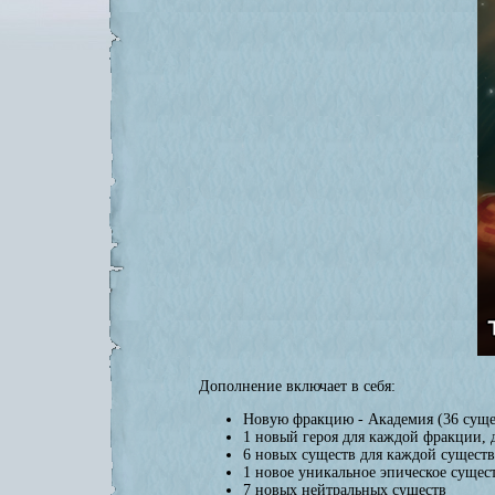
Дополнение включает в себя:
Новую фракцию - Академия (36 сущес
1 новый героя для каждой фракции,
6 новых существ для каждой сущест
1 новое уникальное эпическое сущес
7 новых нейтральных существ