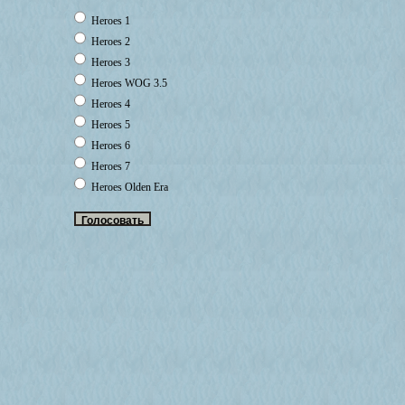
Heroes 1
Heroes 2
Heroes 3
Heroes WOG 3.5
Heroes 4
Heroes 5
Heroes 6
Heroes 7
Heroes Olden Era