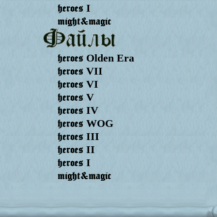
heroes
I
might&magic
heroes
Olden Era
heroes
VII
heroes
VI
heroes
V
heroes
IV
heroes
WOG
heroes
III
heroes
II
heroes
I
might&magic