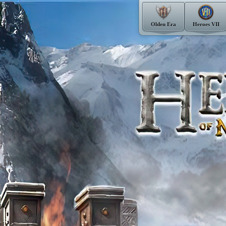
Olden Era
Heroes VII