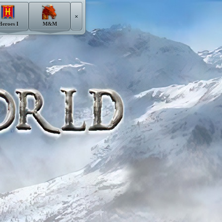
×
Heroes I
M&M