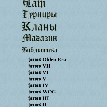
heroes
Olden Era
heroes
VII
heroes
VI
heroes
V
heroes
IV
heroes
WOG
heroes
III
heroes
II