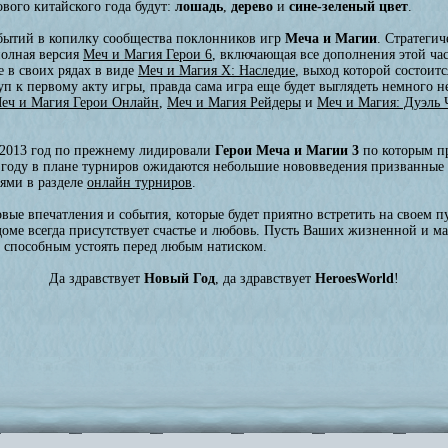
вого китайского года будут:
лошадь
,
дерево
и
сине-зеленый цвет
.
бытий в копилку сообщества поклонников игр
Меча и Магии
. Стратеги
полная версия
Меч и Магия Герои 6
, включающая все дополнения этой ча
е в своих рядах в виде
Меч и Магия X: Наследие
, выход которой состоитс
п к первому акту игры, правда сама игра еще будет выглядеть немного н
еч и Магия Герои Онлайн
,
Меч и Магия Рейдеры
и
Меч и Магия: Дуэль
2013 год по прежнему лидировали
Герои Меча и Магии 3
по которым п
 году в плане турниров ожидаются небольшие нововведения призванные 
тями в разделе
онлайн турниров
.
ые впечатления и события, которые будет приятно встретить на своем пу
оме всегда присутствует счастье и любовь. Пусть Ваших жизненной и маг
м, способным устоять перед любым натиском.
Да здравствует
Новый Год
, да здравствует
HeroesWorld
!