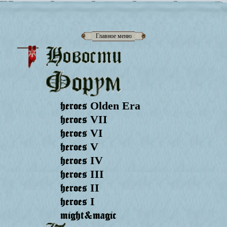
Главное меню
heroes
Olden Era
heroes
VII
heroes
VI
heroes
V
heroes
IV
heroes
III
heroes
II
heroes
I
might&magic