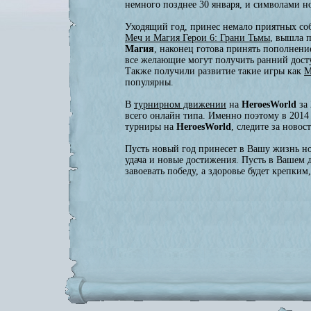
немного позднее 30 января, и символами но
Уходящий год, принес немало приятных со
Меч и Магия Герои 6: Грани Тьмы
, вышла 
Магия
, наконец готова принять пополнени
все желающие могут получить ранний досту
Также получили развитие такие игры как
М
популярны.
В
турнирном движении
на
HeroesWorld
за 
всего онлайн типа. Именно поэтому в 2014
турниры на
HeroesWorld
, следите за новос
Пусть новый год принесет в Вашу жизнь нов
удача и новые достижения. Пусть в Вашем д
завоевать победу, а здоровье будет крепки