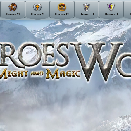
Heroes VI
Heroes V
Heroes IV
Heroes III
Heroes II