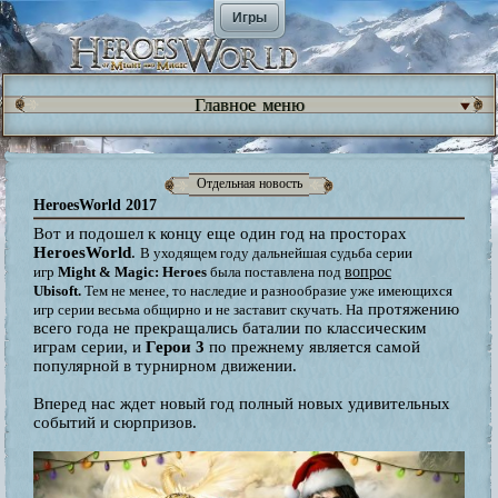
Игры
Главное меню
Отдельная новость
HeroesWorld 2017
Вот и подошел к концу еще один год на просторах
HeroesWorld
.
В уходящем году дальнейшая судьба серии
игр
Might & Magic: Heroes
была поставлена под
вопрос
Ubisoft.
Тем не менее, то наследие и разнообразие уже имеющихся
а протяжению
игр серии весьма общирно и не заставит скучать.
Н
всего года не прекращались баталии по классическим
играм серии, и
Герои 3
по прежнему является самой
популярной в турнирном движении.
Вперед нас ждет новый год полный новых удивительных
событий и сюрпризов.