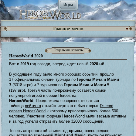
Игры
Главное меню
Отдельная новость
HeroesWorld 2020
Вот и
2019
год позади, вперед ждет новый
2020
-ый.
В уходящем году было много хороших событий: прошло
17
официальных
онлайн
турнира по
Героям Меча и Магии
3
(3018 игра)
и 7
турниров по
Героям Меча и Магии 5
(
197
игр)
.
Третья часть по-прежнему остается самой
популярной игрой в серии
Heroes
на
HeroesWorld
.
Продолжила совершенствоваться
онлайн игроков и
таблица
рейтинга
был открыт
Discord
сервер HeroesWorld
к которому присоединилось более 500
человек. У
частники
форума HeroesWorld
были весьма активны
и за год успели отправить более 32000 сообщений.
Теперь астрологи объявили год
крысы
,
очень редкое
существо во вселенной
Might and Magic
,
пусть он принесет