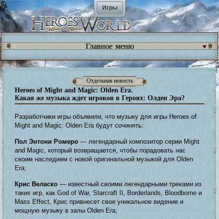
Игры
Главное меню
Отдельная новость
Heroes of Might and Magic: Olden Era.
Какая же музыка ждет игроков в Героях: Олден Эра?
Разработчики игры объявили, что музыку для игры Heroes of
Might and Magic: Olden Era будут сочинять:
Пол Энтони Ромеро
— легендарный композитор серии Might
and Magic, который возвращается, чтобы порадовать нас
своим наследием с новой оригинальной музыкой для Olden
Era;
Крис Веласко
— известный своими легендарными треками из
таких игр, как God of War, Starcraft II, Borderlands, Bloodborne и
Mass Effect, Крис привнесет свое уникальное видение и
мощную музыку в залы Olden Era;