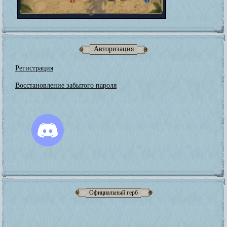
Авторизация
Регистрация
Восстановление забытого пароля
Официальный герб