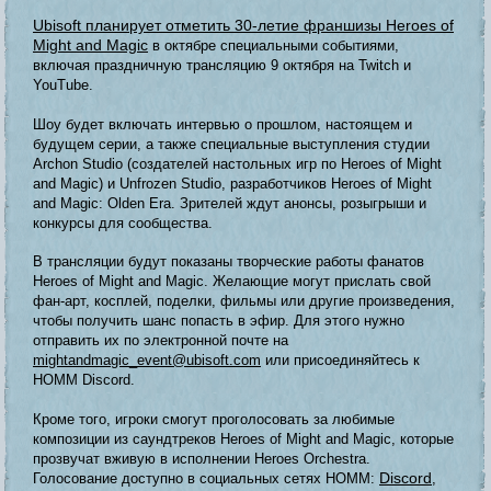
Ubisoft планирует отметить 30‑летие франшизы Heroes of
Might and Magic
в октябре специальными событиями,
включая праздничную трансляцию 9 октября на Twitch и
YouTube.
Шоу будет включать интервью о прошлом, настоящем и
будущем серии, а также специальные выступления студии
Archon Studio (создателей настольных игр по Heroes of Might
and Magic) и Unfrozen Studio, разработчиков Heroes of Might
and Magic: Olden Era. Зрителей ждут анонсы, розыгрыши и
конкурсы для сообщества.
В трансляции будут показаны творческие работы фанатов
Heroes of Might and Magic. Желающие могут прислать свой
фан-арт, косплей, поделки, фильмы или другие произведения,
чтобы получить шанс попасть в эфир. Для этого нужно
отправить их по электронной почте на
mightandmagic_event@ubisoft.com
или присоединяйтесь к
HOMM Discord.
Кроме того, игроки смогут проголосовать за любимые
композиции из саундтреков Heroes of Might and Magic, которые
прозвучат вживую в исполнении Heroes Orchestra.
Discord
Голосование доступно в социальных сетях HOMM:
,