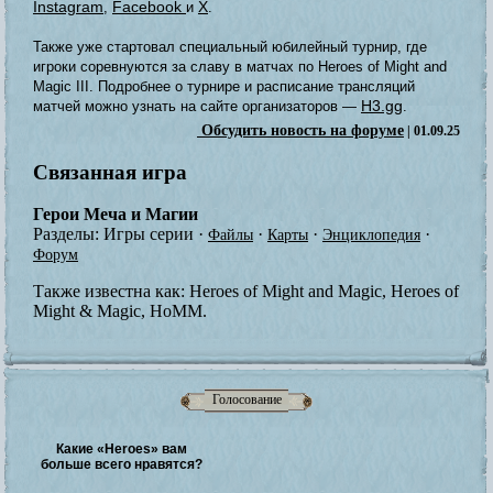
Instagram
Facebook
X
,
и
.
Также уже стартовал специальный юбилейный турнир, где
игроки соревнуются за славу в матчах по Heroes of Might and
Magic III. Подробнее о турнире и расписание трансляций
H3.gg
матчей можно узнать на сайте организаторов —
.
Обсудить новость на форуме
| 01.09.25
Связанная игра
Герои Меча и Магии
Разделы:
Игры серии
·
·
·
·
Файлы
Карты
Энциклопедия
Форум
Также известна как:
Heroes of Might and Magic, Heroes of
Might & Magic, HoMM.
Голосование
Какие «Heroes» вам
больше всего нравятся?