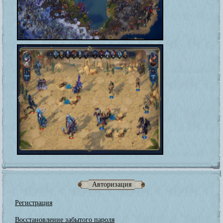
Авторизация
Регистрация
Восстановление забытого пароля