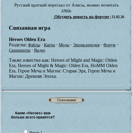
Русский краткий пересказ от Алисы, можно почитать
.
здесь
Обсудить новость на форуме
| 21.02.26
Связанная игра
Heroes Olden Era
Разделы:
·
·
·
·
·
Файлы
Карты
Моды
Энциклопедия
Форум
·
Скриншоты
Видео
Также известна как:
Heroes of Might and Magic: Olden
Era, Heroes of Might & Magic: Olden Era, HoMM Olden
Era, Герои Меча и Магии: Старая Эра, Герои Меча и
Магии: Древняя Эпоха.
Голосование
Какие «Heroes» вам
больше всего нравятся?
Heroes 1