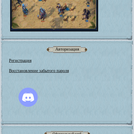
Авторизация
Регистрация
Восстановление забытого пароля
Официальный герб