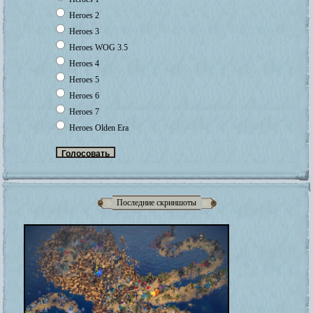
Heroes 2
Heroes 3
Heroes WOG 3.5
Heroes 4
Heroes 5
Heroes 6
Heroes 7
Heroes Olden Era
Последние скриншоты