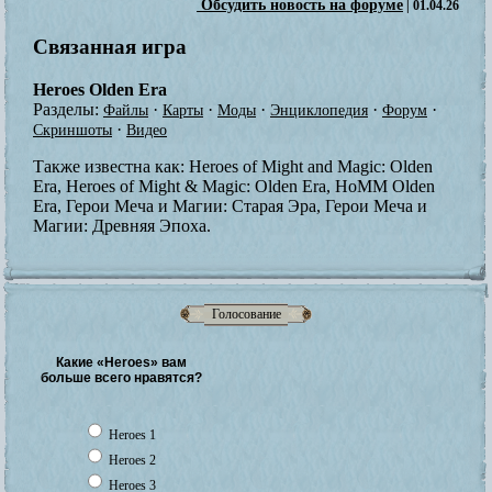
Обсудить новость на форуме
| 01.04.26
Связанная игра
Heroes Olden Era
Разделы:
·
·
·
·
·
Файлы
Карты
Моды
Энциклопедия
Форум
·
Скриншоты
Видео
Также известна как:
Heroes of Might and Magic: Olden
Era, Heroes of Might & Magic: Olden Era, HoMM Olden
Era, Герои Меча и Магии: Старая Эра, Герои Меча и
Магии: Древняя Эпоха.
Голосование
Какие «Heroes» вам
больше всего нравятся?
Heroes 1
Heroes 2
Heroes 3