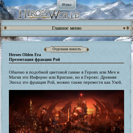
Игры
Главное меню
Отдельная новость
Heroes Olden Era
Презентация фракции Рой
Обычно в подобной цветовой гамме в Героях или Меч и
Магия это Инферно или Кригане, но в Героях: Древняя
Эпоха это фракция Рой, можно также перевести как Улей.