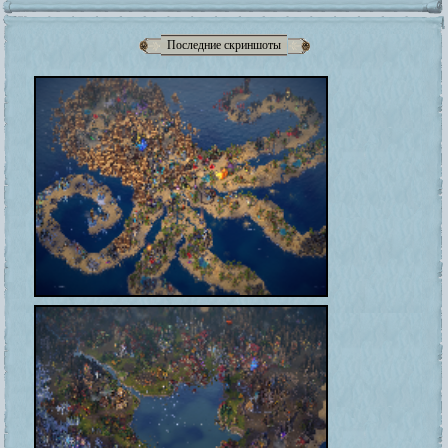
Последние скриншоты