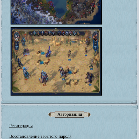
Авторизация
Регистрация
Восстановление забытого пароля