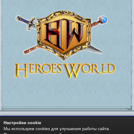
Настройки cookie
https://heroesworld.ru
Мир Героев -
- Heroes World
Мы используем cookies для улучшения работы сайта.
Авторские права - Copyright © 2006-2026 HeroesWorld.ru