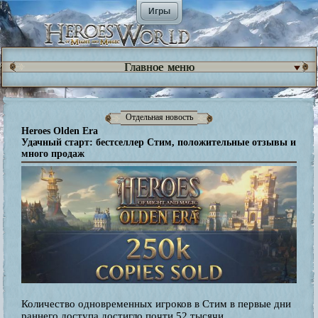
Игры
Главное меню
Отдельная новость
Heroes Olden Era
Удачный старт: бестселлер Стим, положительные отзывы и
много продаж
Количество одновременных игроков в Стим в первые дни
раннего доступа достигло почти 52 тысячи.