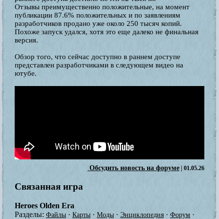
Отзывы преимущественно положительные, на момент
публикации 87.6% положительных и по заявлениям
разработчиков продано уже около 250 тысяч копий.
Похоже запуск удался, хотя это еще далеко не финальная
версия.
Обзор того, что сейчас доступно в раннем доступе
представлен разработчиками в следующем видео на
ютубе.
Обсудить новость на форуме
| 01.05.26
Связанная игра
Heroes Olden Era
Разделы:
·
·
·
·
·
Файлы
Карты
Моды
Энциклопедия
Форум