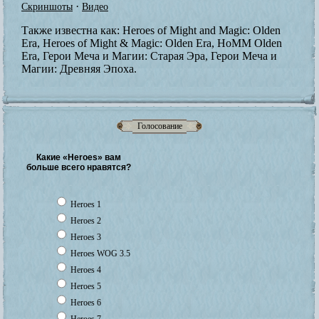
·
Скриншоты
Видео
Также известна как:
Heroes of Might and Magic: Olden
Era, Heroes of Might & Magic: Olden Era, HoMM Olden
Era, Герои Меча и Магии: Старая Эра, Герои Меча и
Магии: Древняя Эпоха.
Голосование
Какие «Heroes» вам
больше всего нравятся?
Heroes 1
Heroes 2
Heroes 3
Heroes WOG 3.5
Heroes 4
Heroes 5
Heroes 6
Heroes 7