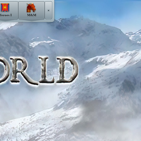
×
Heroes I
M&M