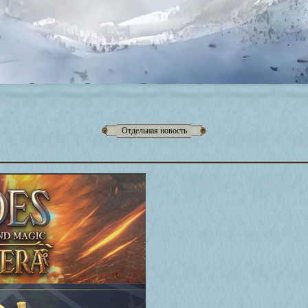
Отдельная новость