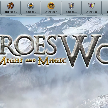
Heroes VI
Heroes V
Heroes IV
Heroes III
Heroes II