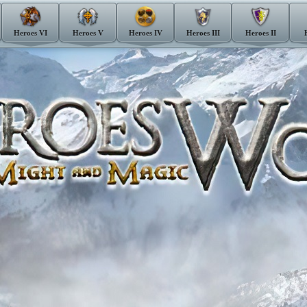
Heroes VI
Heroes V
Heroes IV
Heroes III
Heroes II