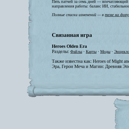
Пять патчей за семь дней — впечатляющий 
направления работы: баланс ИИ, стабильно
Полные списки изменений — в
теме на фору
Связанная игра
Heroes Olden Era
Разделы:
·
·
·
Файлы
Карты
Моды
Энцикло
Также известна как:
Heroes of Might a
Эра, Герои Меча и Магии: Древняя Эп