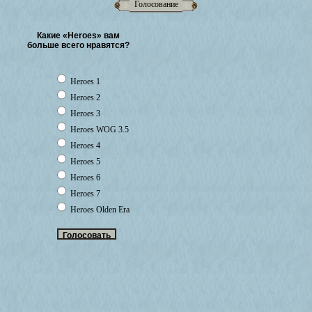
Голосование
Какие «Heroes» вам
больше всего нравятся?
Heroes 1
Heroes 2
Heroes 3
Heroes WOG 3.5
Heroes 4
Heroes 5
Heroes 6
Heroes 7
Heroes Olden Era