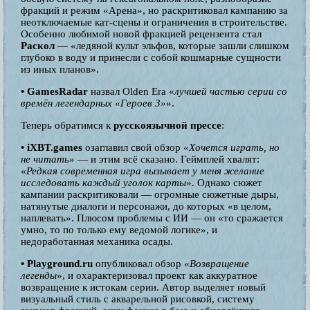
фракций и режим «Арена», но раскритиковал кампанию за
неотключаемые кат-сцены и ограничения в строительстве.
Особенно любимой новой фракцией рецензента стал
Раскол
— «ледяной культ эльфов, которые зашли слишком
глубоко в воду и принесли с собой кошмарные сущности
из иных планов».
• GamesRadar
назвал Olden Era «
лучшей частью серии со
времён легендарных «Героев 3»
».
Теперь обратимся к
русскоязычной прессе
:
• iXBT.games
озаглавил свой обзор «
Хочется играть, но
не читать
» — и этим всё сказано. Геймплей хвалят:
«
Редкая современная игра вызывает у меня желание
исследовать каждый уголок карты
». Однако сюжет
кампании раскритиковали — огромные сюжетные дыры,
натянутые диалоги и персонажи, до которых «в целом,
наплевать». Плюсом проблемы с ИИ — он «то сражается
умно, то по только ему ведомой логике», и
недоработанная механика осады.
• Playground.ru
опубликовал обзор «
Возвращение
легенды
», и охарактеризовал проект как аккуратное
возвращение к истокам серии. Автор выделяет новый
визуальный стиль с акварельной рисовкой, систему