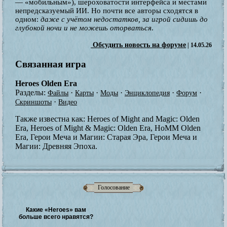
— «мобильным»), шероховатости интерфейса и местами
непредсказуемый ИИ. Но почти все авторы сходятся в
одном:
даже с учётом недостатков, за игрой сидишь до
глубокой ночи и не можешь оторваться
.
Обсудить новость на форуме
| 14.05.26
Связанная игра
Heroes Olden Era
Разделы:
·
·
·
·
·
Файлы
Карты
Моды
Энциклопедия
Форум
·
Скриншоты
Видео
Также известна как:
Heroes of Might and Magic: Olden
Era, Heroes of Might & Magic: Olden Era, HoMM Olden
Era, Герои Меча и Магии: Старая Эра, Герои Меча и
Магии: Древняя Эпоха.
Голосование
Какие «Heroes» вам
больше всего нравятся?