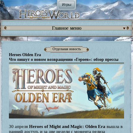
Игры
Главное меню
Отдельная новость
Heroes Olden Era
Что пишут о новом возвращении «Героев»: обзор прессы
30 апреля
Heroes of Might and Magic: Olden Era
вышла в
ранний доступ, и за две недели с момента релиза