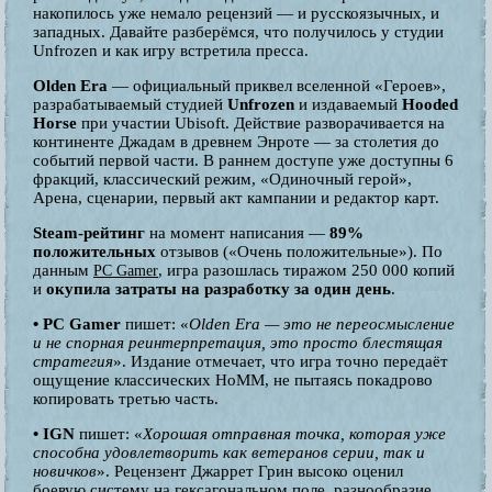
накопилось уже немало рецензий — и русскоязычных, и
западных. Давайте разберёмся, что получилось у студии
Unfrozen и как игру встретила пресса.
Olden Era
— официальный приквел вселенной «Героев»,
разрабатываемый студией
Unfrozen
и издаваемый
Hooded
Horse
при участии Ubisoft. Действие разворачивается на
континенте Джадам в древнем Энроте — за столетия до
событий первой части. В раннем доступе уже доступны 6
фракций, классический режим, «Одиночный герой»,
Арена, сценарии, первый акт кампании и редактор карт.
Steam-рейтинг
на момент написания —
89%
положительных
отзывов («Очень положительные»). По
данным
, игра разошлась тиражом 250 000 копий
PC Gamer
и
окупила затраты на разработку за один день
.
• PC Gamer
пишет: «
Olden Era — это не переосмысление
и не спорная реинтерпретация, это просто блестящая
стратегия
». Издание отмечает, что игра точно передаёт
ощущение классических HoMM, не пытаясь покадрово
копировать третью часть.
• IGN
пишет: «
Хорошая отправная точка, которая уже
способна удовлетворить как ветеранов серии, так и
новичков
». Рецензент Джаррет Грин высоко оценил
боевую систему на гексагональном поле, разнообразие