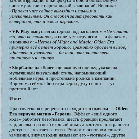
законов фракций, очки фокуса в бою и обновлённую
систему магии с перезарядкой заклинаний. Вердикт:
«
Проект уже сейчас выглядит цельным и
увлекательным. Он способен заинтересовать как
ветеранов, так и новых игроков
».
• VK Play
выпустил материал под заголовком «
Не чинить
то, что не сломано
», и советует игру всем — и фанатам,
и новичкам: «
Heroes of Might and Magic: Olden Era
примерно всё делает хорошо: грамотно бросает вызов,
удивляет и увлекает — да так, что заставляет
прилипнуть к экрану
».
• StopGame
дал более сдержанную оценку, указав на
мультяшный визуальный стиль, напоминающий
мобильные игры, и простенькие ролики в кампании.
Впрочем, геймплейно игра верна духу серии — тут
претензий нет.
Итог:
Практически все рецензенты сходятся в главном —
Olden
Era вернула магию «Героев»
. Эффект «ещё одного
хода» работает безотказно, шесть фракций предлагают
кардинально разный игровой опыт, а контента для раннего
доступа — хватает за глаза. Ругают в основном сюжет
кампании, визуал (одни называют его «уютным», другие