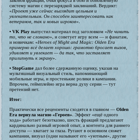
законов фракций, очки фокуса в бою и обновлённую
систему магии с перезарядкой заклинаний. Вердикт:
«
Проект уже сейчас выглядит цельным и
увлекательным. Он способен заинтересовать как
ветеранов, так и новых игроков
».
• VK Play
выпустил материал под заголовком «
Не чинить
то, что не сломано
», и советует игру всем — и фанатам,
и новичкам: «
Heroes of Might and Magic: Olden Era
примерно всё делает хорошо: грамотно бросает вызов,
удивляет и увлекает — да так, что заставляет
прилипнуть к экрану
».
• StopGame
дал более сдержанную оценку, указав на
мультяшный визуальный стиль, напоминающий
мобильные игры, и простенькие ролики в кампании.
Впрочем, геймплейно игра верна духу серии — тут
претензий нет.
Итог:
Практически все рецензенты сходятся в главном —
Olden
Era вернула магию «Героев»
. Эффект «ещё одного
хода» работает безотказно, шесть фракций предлагают
кардинально разный игровой опыт, а контента для раннего
доступа — хватает за глаза. Ругают в основном сюжет
кампании, визуал (одни называют его «уютным», другие