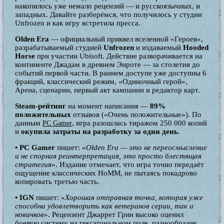
накопилось уже немало рецензий — и русскоязычных, и
западных. Давайте разберёмся, что получилось у студии
Unfrozen и как игру встретила пресса.
Olden Era
— официальный приквел вселенной «Героев»,
разрабатываемый студией
Unfrozen
и издаваемый
Hooded
Horse
при участии Ubisoft. Действие разворачивается на
континенте Джадам в древнем Энроте — за столетия до
событий первой части. В раннем доступе уже доступны 6
фракций, классический режим, «Одиночный герой»,
Арена, сценарии, первый акт кампании и редактор карт.
Steam-рейтинг
на момент написания —
89%
положительных
отзывов («Очень положительные»). По
данным
, игра разошлась тиражом 250 000 копий
PC Gamer
и
окупила затраты на разработку за один день
.
• PC Gamer
пишет: «
Olden Era — это не переосмысление
и не спорная реинтерпретация, это просто блестящая
стратегия
». Издание отмечает, что игра точно передаёт
ощущение классических HoMM, не пытаясь покадрово
копировать третью часть.
• IGN
пишет: «
Хорошая отправная точка, которая уже
способна удовлетворить как ветеранов серии, так и
новичков
». Рецензент Джаррет Грин высоко оценил
боевую систему на гексагональном поле, разнообразие