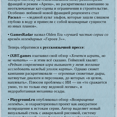
фракций и режим «Арена», но раскритиковал кампанию за
неотключаемые кат-сцены и ограничения в строительстве.
Особенно любимой новой фракцией рецензента стал
Раскол
— «ледяной культ эльфов, которые зашли слишком
глубоко в воду и принесли с собой кошмарные сущности
из иных планов».
• GamesRadar
назвал Olden Era «
лучшей частью серии со
времён легендарных «Героев 3»
».
Теперь обратимся к
русскоязычной прессе
:
• iXBT.games
озаглавил свой обзор «
Хочется играть, но
не читать
» — и этим всё сказано. Геймплей хвалят:
«
Редкая современная игра вызывает у меня желание
исследовать каждый уголок карты
». Однако сюжет
кампании раскритиковали — огромные сюжетные дыры,
натянутые диалоги и персонажи, до которых «в целом,
наплевать». Плюсом проблемы с ИИ — он «то сражается
умно, то по только ему ведомой логике», и
недоработанная механика осады.
• Playground.ru
опубликовал обзор «
Возвращение
легенды
», и охарактеризовал проект как аккуратное
возвращение к истокам серии. Автор выделяет новый
визуальный стиль с акварельной рисовкой, систему