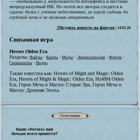
— «мобильным»), шероховатости интерфейса и местами
непредсказуемый ИИ. Но почти все авторы сходятся в
одном:
даже с учётом недостатков, за игрой сидишь до
глубокой ночи и не можешь оторваться
.
Обсудить новость на форуме
| 14.05.26
Связанная игра
Heroes Olden Era
Разделы:
·
·
·
·
·
Файлы
Карты
Моды
Энциклопедия
Форум
·
Скриншоты
Видео
Также известна как:
Heroes of Might and Magic: Olden
Era, Heroes of Might & Magic: Olden Era, HoMM Olden
Era, Герои Меча и Магии: Старая Эра, Герои Меча и
Магии: Древняя Эпоха.
Голосование
Какие «Heroes» вам
больше всего нравятся?