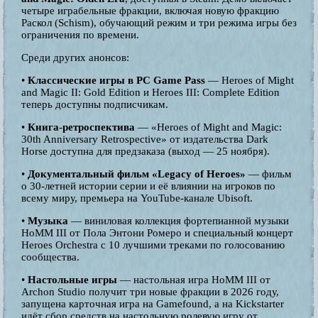
четыре играбельные фракции, включая новую фракцию
Раскол (Schism), обучающий режим и три режима игры без
ограничения по времени.
Среди других анонсов:
•
Классические игры в PC Game Pass
— Heroes of Might
and Magic II: Gold Edition и Heroes III: Complete Edition
теперь доступны подписчикам.
•
Книга-ретроспектива
— «Heroes of Might and Magic:
30th Anniversary Retrospective» от издательства Dark
Horse доступна для предзаказа (выход — 25 ноября).
•
Документальный фильм «Legacy of Heroes»
— фильм
о 30-летней истории серии и её влиянии на игроков по
всему миру, премьера на YouTube-канале Ubisoft.
•
Музыка
— виниловая коллекция фортепианной музыки
HoMM III от Пола Энтони Ромеро и специальный концерт
Heroes Orchestra с 10 лучшими треками по голосованию
сообщества.
•
Настольные игры
— настольная игра HoMM III от
Archon Studio получит три новые фракции в 2026 году,
запущена карточная игра на Gamefound, а на Kickstarter
идёт сбор средств на настольную ролевую игру от