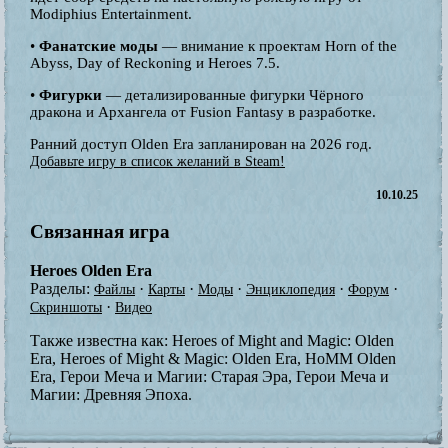
Modiphius Entertainment.
•
Фанатские моды
— внимание к проектам Horn of the
Abyss, Day of Reckoning и Heroes 7.5.
•
Фигурки
— детализированные фигурки Чёрного
дракона и Архангела от Fusion Fantasy в разработке.
Ранний доступ Olden Era запланирован на 2026 год.
Добавьте игру в список желаний в Steam!
10.10.25
Связанная игра
Heroes Olden Era
Разделы:
·
·
·
·
·
Файлы
Карты
Моды
Энциклопедия
Форум
·
Скриншоты
Видео
Также известна как:
Heroes of Might and Magic: Olden
Era, Heroes of Might & Magic: Olden Era, HoMM Olden
Era, Герои Меча и Магии: Старая Эра, Герои Меча и
Магии: Древняя Эпоха.