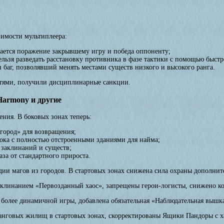
вимости мультиплеера:
ается поражение закрывшему игру и победа оппоненту;
ьзя разведать расстановку противника в фазе тактики с помощью быстр
баг, позволявший менять местами существ низкого и высокого ранга.
тями, получили дисциплинарные санкции.
 Harmony и другие
ния. В боковых зонах теперь:
 город» для возвращения;
ока с полностью отстроенными зданиями для найма;
заклинаний и существ;
за от стандартного прироста.
дии магов из городов. В стартовых зонах снижена сила охраны дополнит
заклинанием «Первозданный хаос», запрещены герои-логисты, снижено к
 более динамичной игры, добавлена обязательная «Наблюдательная вышка
оранговых жилищ в стартовых зонах, скорректированы Ящики Пандоры с 