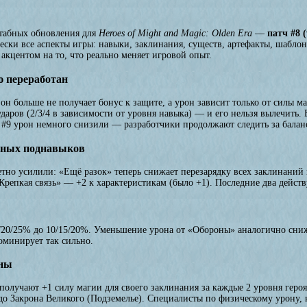
табных обновления для
Heroes of Might and Magic: Olden Era
—
патч #8 (
чески все аспекты игры: навыки, заклинания, существ, артефакты, шабл
с акцентом на то, что реально меняет игровой опыт.
 переработан
он больше не получает бонус к защите, а урон зависит только от силы ма
аров (2/3/4 в зависимости от уровня навыка) — и его нельзя вылечить. Б
 #9 урон немного снизили — разработчики продолжают следить за балан
тных поднавыков
тно усилили: «Ещё разок» теперь снижает перезарядку всех заклинаний н
«Крепкая связь» — +2 к характеристикам (было +1). Последние два действ
5/20/25% до 10/15/20%. Уменьшение урона от «Обороны» аналогично сни
оминирует так сильно.
ены
олучают +1 силу магии для своего заклинания за каждые 2 уровня героя (
о Закрона Великого (Подземелье). Специалисты по физическому урону, н