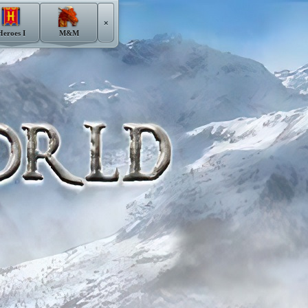
×
Heroes I
M&M