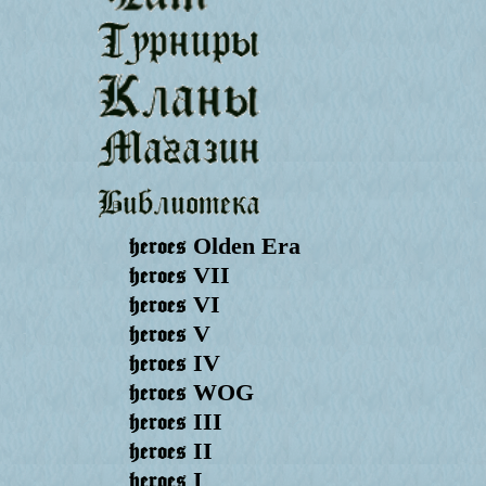
heroes
Olden Era
heroes
VII
heroes
VI
heroes
V
heroes
IV
heroes
WOG
heroes
III
heroes
II
heroes
I