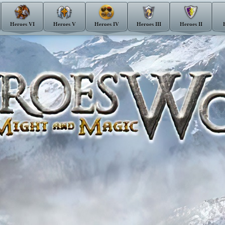
Heroes VI
Heroes V
Heroes IV
Heroes III
Heroes II