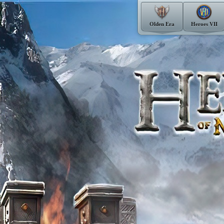
Olden Era
Heroes VII