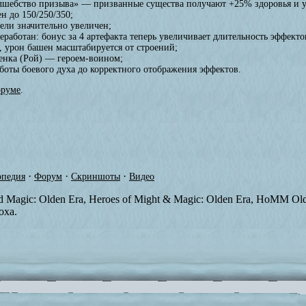
шебство призыва» — призванные существа получают +25% здоровья и у
н до 150/250/350;
цели значительно увеличен;
работан: бонус за 4 артефакта теперь увеличивает длительность эффекто
, урон башен масштабируется от строений;
енка (Рой) — героем-воином;
боты боевого духа до корректного отображения эффектов.
оруме
.
·
·
·
педия
Форум
Скриншоты
Видео
nd Magic: Olden Era, Heroes of Might & Magic: Olden Era, HoMM O
оха.