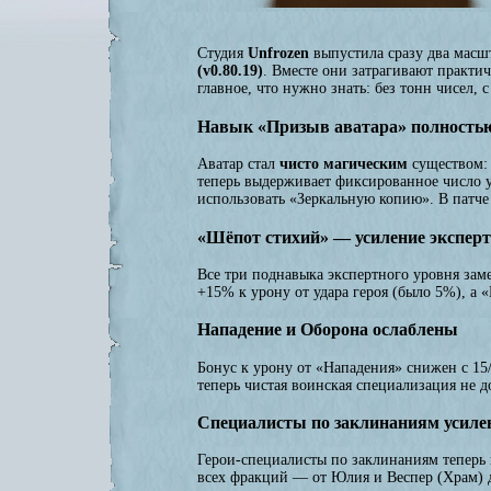
Студия
Unfrozen
выпустила сразу два масш
(v0.80.19)
. Вместе они затрагивают практи
главное, что нужно знать: без тонн чисел, 
Навык «Призыв аватара» полностью
Аватар стал
чисто магическим
существом: 
теперь выдерживает фиксированное число уд
использовать «Зеркальную копию». В патче
«Шёпот стихий» — усиление экспер
Все три поднавыка экспертного уровня заме
+15% к урону от удара героя (было 5%), а 
Нападение и Оборона ослаблены
Бонус к урону от «Нападения» снижен с 1
теперь чистая воинская специализация не д
Специалисты по заклинаниям усил
Герои-специалисты по заклинаниям теперь п
всех фракций — от Юлия и Веспер (Храм) д