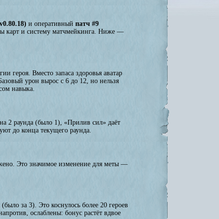
v0.80.18)
и оперативный
патч #9
оны карт и систему матчмейкинга. Ниже —
гии героя. Вместо запаса здоровья аватар
азовый урон вырос с 6 до 12, но нельзя
сом навыка.
а 2 раунда (было 1), «Прилив сил» даёт
уют до конца текущего раунда.
жено. Это значимое изменение для меты —
было за 3). Это коснулось более 20 героев
апротив, ослаблены: бонус растёт вдвое