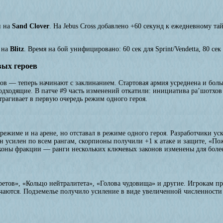
н на
Sand Clover
. На Jebus Cross добавлено +60 секунд к ежедневному та
н на
Blitz
. Время на бой унифицировано: 60 сек для Sprint/Vendetta, 80 сек
вых героев
в — теперь начинают с заклинанием. Стартовая армия усреднена и больше
одходящие. В патче #9 часть изменений откатили: инициатива ра’шотхов 
рагивает в первую очередь режим одного героя.
 режиме и на арене, но отставал в режиме одного героя. Разработчики у
он усилен по всем рангам, скорпионы получили +1 к атаке и защите, «По
аконы фракции — ранги нескольких ключевых законов изменены для более
етов», «Кольцо нейтралитета», «Голова чудовища» и другие. Игрокам пре
ечаются. Подземелье получило усиление в виде увеличенной численности