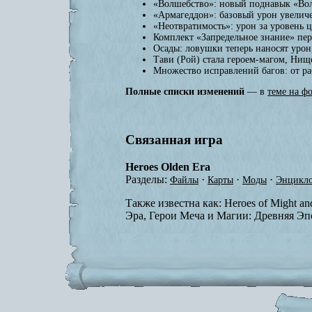
«Волшебство»: новый поднавык «Вол
«Армагеддон»: базовый урон увеличе
«Неотвратимость»: урон за уровень 
Комплект «Запредельное знание» пере
Осады: ловушки теперь наносят урон
Тави (Рой) стала героем-магом, Нищ
Множество исправлений багов: от ра
Полные списки изменений
— в
теме на ф
Связанная игра
Heroes Olden Era
Разделы:
·
·
·
Файлы
Карты
Моды
Энцикло
Также известна как:
Heroes of Might a
Эра, Герои Меча и Магии: Древняя Эп