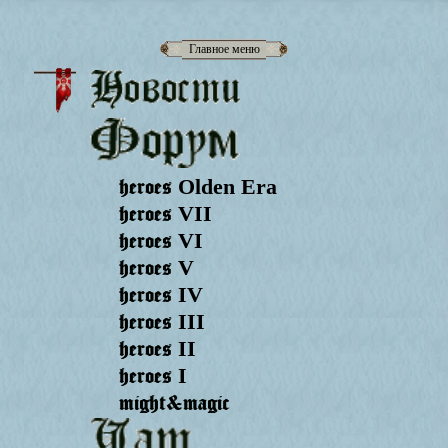
Главное меню
heroes
Olden Era
heroes
VII
heroes
VI
heroes
V
heroes
IV
heroes
III
heroes
II
heroes
I
might&magic