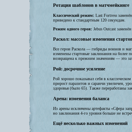
Ротация шаблонов в матчмейкинге
Классический режим:
Last Fortress заменё
приведено к стандартным 120 секундам.
Режим одного героя:
Jebus Outcast заменё
Раскол: массовые изменения старто
Все герои Раскола — гибриды воинов и маго
изменены стартовые заклинания на более п
возвращена к прежним значениям — это зат
Рой: досрочное усиление
Рой хорошо показывал себя в классическом
прирост паразитов и саранчи увеличен, ур
здоровья (было 65). Также переработаны з
Арена: изменения баланса
Из арены исключены артефакты «Сфера запр
но заклинания 4-го уровня больше не встр
Ещё несколько важных изменений