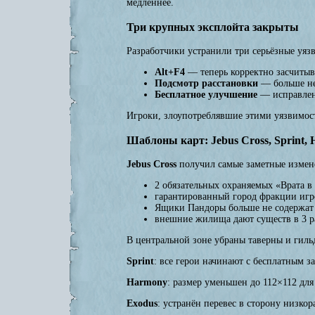
медленнее.
Три крупных эксплойта закрыты
Разработчики устранили три серьёзные уяз
Alt+F4
— теперь корректно засчитыв
Подсмотр расстановки
— больше нел
Бесплатное улучшение
— исправлен 
Игроки, злоупотреблявшие этими уязвимос
Шаблоны карт: Jebus Cross, Sprint,
Jebus Cross
получил самые заметные измене
2 обязательных охраняемых «Врата в
гарантированный город фракции игр
Ящики Пандоры больше не содержат 
внешние жилища дают существ в 3 ра
В центральной зоне убраны таверны и гиль
Sprint
: все герои начинают с бесплатным 
Harmony
: размер уменьшен до 112×112 для
Exodus
: устранён перевес в сторону низк