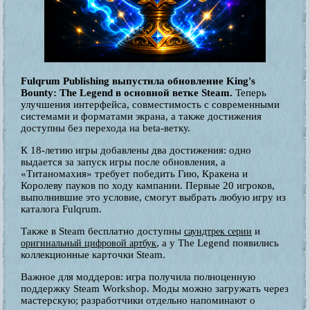
Fulqrum Publishing выпустила обновление King's
Bounty: The Legend в основной ветке Steam.
Теперь
улучшения интерфейса, совместимость с современными
системами и форматами экрана, а также достижения
доступны без перехода на beta-ветку.
К 18-летию игры добавлены два достижения: одно
выдается за запуск игры после обновления, а
«Титаномахия» требует победить Гию, Кракена и
Королеву пауков по ходу кампании. Первые 20 игроков,
выполнившие это условие, смогут выбрать любую игру из
каталога Fulqrum.
Также в Steam бесплатно доступны
и
саундтрек серии
, а у The Legend появились
оригинальный цифровой артбук
коллекционные карточки Steam.
Важное для моддеров: игра получила полноценную
поддержку Steam Workshop. Моды можно загружать через
мастерскую; разработчики отдельно напоминают о