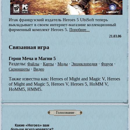
Итак французский издатель Heroes 5 UbiSoft теперь
выкладывает в своем интернет-магазине коллекционный
фирменный комплект Heroes 5.
Поробнее...
21.03.06
Связанная игра
Герои Меча и Магии 5
Разделы:
·
·
·
·
·
Файлы
Карты
Моды
Энциклопедия
Форум
·
Скриншоты
Видео
Также известна как:
Heroes of Might and Magic V, Heroes
of Might and Magic 5, Heroes V, Heroes 5, HoMM V,
HoMM5, HMM5.
Голосование
Какие «Heroes» вам
больше всего нравятся?