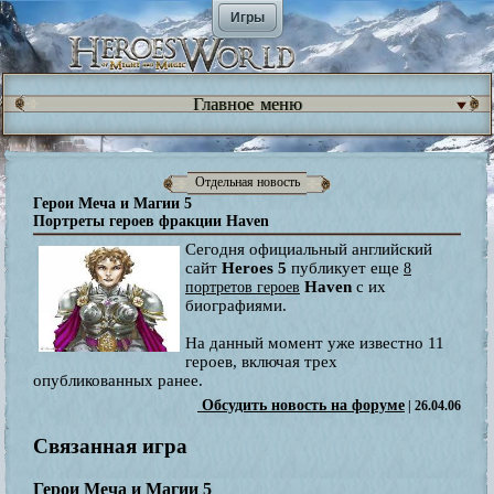
Игры
Главное меню
Отдельная новость
Герои Меча и Магии 5
Портреты героев фракции Haven
Сегодня официальный английский
сайт
Heroes 5
публикует еще
8
Haven
с их
портретов героев
биографиями.
На данный момент уже известно 11
героев, включая трех
опубликованных ранее.
Обсудить новость на форуме
| 26.04.06
Связанная игра
Герои Меча и Магии 5