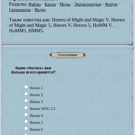
Разделы:
·
·
·
·
·
Файлы
Карты
Моды
Энциклопедия
Форум
·
Скриншоты
Видео
Также известна как:
Heroes of Might and Magic V, Heroes
of Might and Magic 5, Heroes V, Heroes 5, HoMM V,
HoMM5, HMM5.
Голосование
Какие «Heroes» вам
больше всего нравятся?
Heroes 1
Heroes 2
Heroes 3
Heroes WOG 3.5
Heroes 4
Heroes 5
Heroes 6