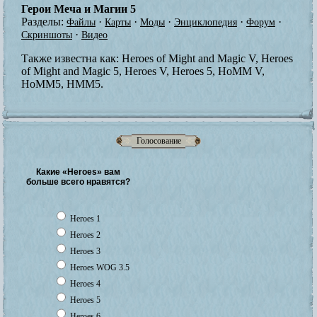
Герои Меча и Магии 5
Разделы:
·
·
·
·
·
Файлы
Карты
Моды
Энциклопедия
Форум
·
Скриншоты
Видео
Также известна как:
Heroes of Might and Magic V, Heroes
of Might and Magic 5, Heroes V, Heroes 5, HoMM V,
HoMM5, HMM5.
Голосование
Какие «Heroes» вам
больше всего нравятся?
Heroes 1
Heroes 2
Heroes 3
Heroes WOG 3.5
Heroes 4
Heroes 5
Heroes 6