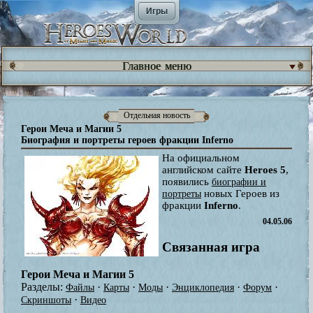
Игры
Главное меню
Отдельная новость
Герои Меча и Магии 5
Биография и портреты героев фракции Inferno
На официальном
английском сайте
Heroes 5
,
появились
биографии и
новых Героев из
портреты
фракции
Inferno
.
04.05.06
Связанная игра
Герои Меча и Магии 5
Разделы:
·
·
·
·
·
Файлы
Карты
Моды
Энциклопедия
Форум
·
Скриншоты
Видео