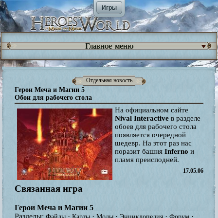
Игры
Главное меню
Отдельная новость
Герои Меча и Магии 5
Обои для рабочего стола
На официальном сайте
Nival Interactive
в разделе
обоев для рабочего стола
появляется очередной
шедевр. На этот раз нас
поразит башня
Inferno
и
пламя преисподней.
17.05.06
Связанная игра
Герои Меча и Магии 5
Разделы:
·
·
·
·
·
Файлы
Карты
Моды
Энциклопедия
Форум