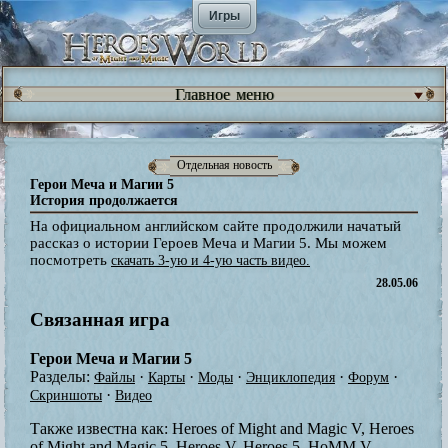
Игры
Главное меню
Отдельная новость
Герои Меча и Магии 5
История продолжается
На официальном английском сайте продолжили начатый
рассказ о истории Героев Меча и Магии 5. Мы можем
посмотреть
скачать 3-ую и 4-ую часть видео.
28.05.06
Связанная игра
Герои Меча и Магии 5
Разделы:
·
·
·
·
·
Файлы
Карты
Моды
Энциклопедия
Форум
·
Скриншоты
Видео
Также известна как:
Heroes of Might and Magic V, Heroes
of Might and Magic 5, Heroes V, Heroes 5, HoMM V,