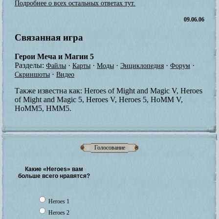
Подробнее о всех остальных ответах тут.
09.06.06
Связанная игра
Герои Меча и Магии 5
Разделы:
·
·
·
·
·
Файлы
Карты
Моды
Энциклопедия
Форум
·
Скриншоты
Видео
Также известна как:
Heroes of Might and Magic V, Heroes
of Might and Magic 5, Heroes V, Heroes 5, HoMM V,
HoMM5, HMM5.
Голосование
Какие «Heroes» вам
больше всего нравятся?
Heroes 1
Heroes 2