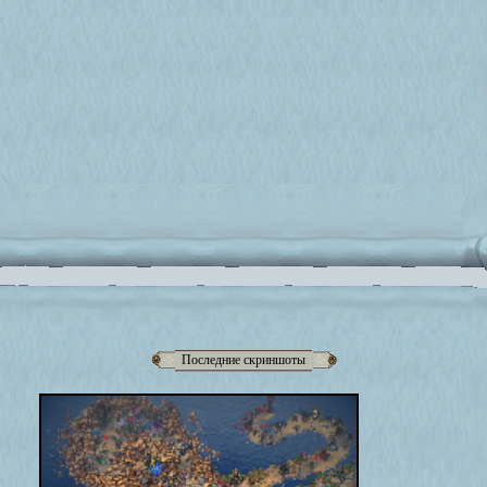
Последние скриншоты