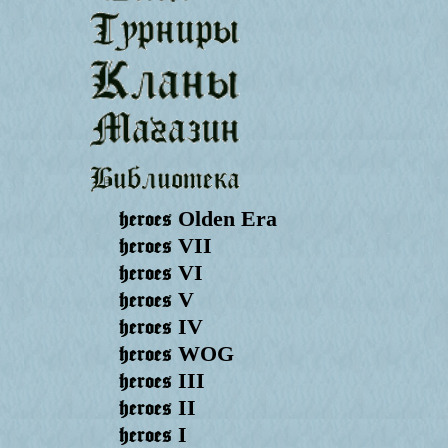
heroes
Olden Era
heroes
VII
heroes
VI
heroes
V
heroes
IV
heroes
WOG
heroes
III
heroes
II
heroes
I