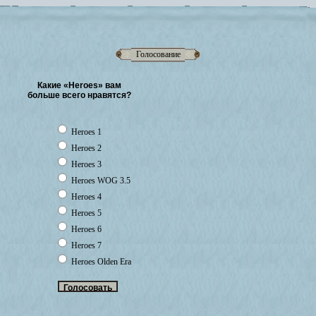
Голосование
Какие «Heroes» вам
больше всего нравятся?
Heroes 1
Heroes 2
Heroes 3
Heroes WOG 3.5
Heroes 4
Heroes 5
Heroes 6
Heroes 7
Heroes Olden Era