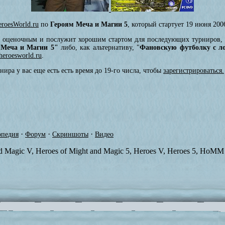
roesWorld.ru
по
Героям Меча и Магии 5
, который стартует 19 июня 20
ре оценочным и послужит хорошим стартом для последующих турниров, 
Меча и Магии 5"
либо, как альтернативу, "
Фановскую футболку с ло
heroesworld.ru
.
ира у вас еще есть есть время до 19-го числа, чтобы
зарегистрироваться.
·
·
·
педия
Форум
Скриншоты
Видео
nd Magic V, Heroes of Might and Magic 5, Heroes V, Heroes 5, H