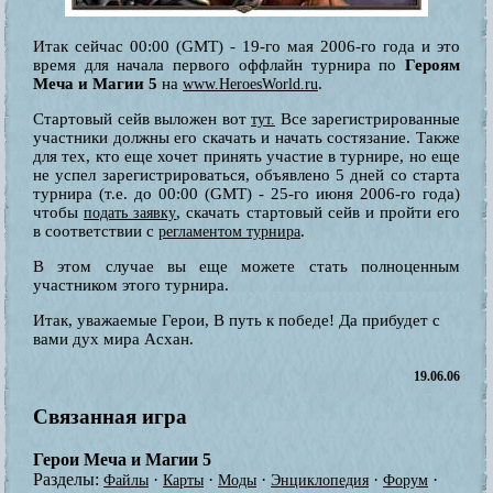
Итак сейчас 00:00 (GMT) - 19-го мая 2006-го года и это
время для начала первого оффлайн турнира по
Героям
Меча и Магии 5
на
.
www.HeroesWorld.ru
Стартовый сейв выложен вот
Все зарегистрированные
тут.
участники должны его скачать и начать состязание. Также
для тех, кто еще хочет принять участие в турнире, но еще
не успел зарегистрироваться, объявлено 5 дней со старта
турнира (т.е. до 00:00 (GMT) - 25-го июня 2006-го года)
чтобы
, скачать стартовый сейв и пройти его
подать заявку
в соответствии с
.
регламентом турнира
В этом случае вы еще можете стать полноценным
участником этого турнира.
Итак, уважаемые Герои, В путь к победе! Да прибудет с
вами дух мира Асхан.
19.06.06
Связанная игра
Герои Меча и Магии 5
Разделы:
·
·
·
·
·
Файлы
Карты
Моды
Энциклопедия
Форум