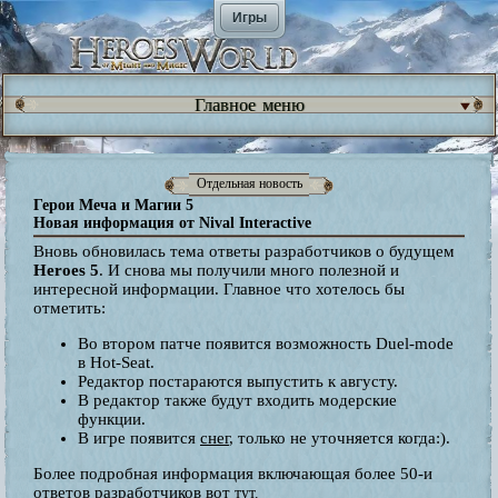
Игры
Главное меню
Отдельная новость
Герои Меча и Магии 5
Новая информация от Nival Interactive
Вновь обновилась тема ответы разработчиков о будущем
Heroes 5
. И снова мы получили много полезной и
интересной информации. Главное что хотелось бы
отметить:
Во втором патче появится возможность Duel-mode
в Hot-Seat.
Редактор постараются выпустить к августу.
В редактор также будут входить модерские
функции.
В игре появится
снег
, только не уточняется когда:).
Более подробная информация включающая более 50-и
ответов разработчиков вот
тут.