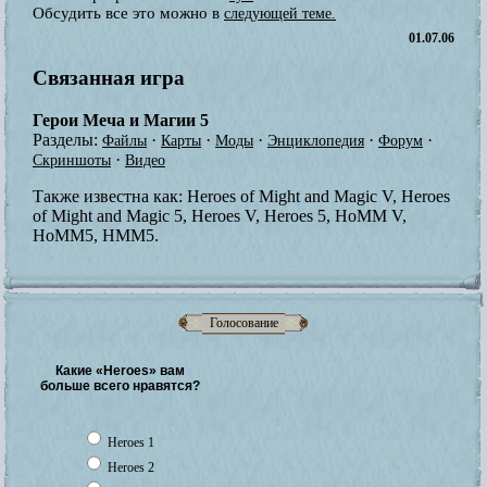
Обсудить все это можно в
следующей теме.
01.07.06
Связанная игра
Герои Меча и Магии 5
Разделы:
·
·
·
·
·
Файлы
Карты
Моды
Энциклопедия
Форум
·
Скриншоты
Видео
Также известна как:
Heroes of Might and Magic V, Heroes
of Might and Magic 5, Heroes V, Heroes 5, HoMM V,
HoMM5, HMM5.
Голосование
Какие «Heroes» вам
больше всего нравятся?
Heroes 1
Heroes 2