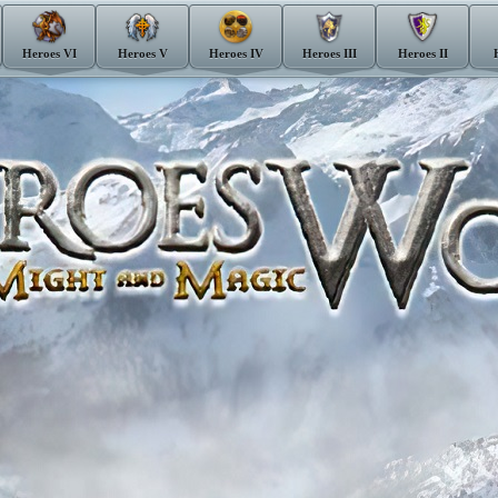
Heroes VI
Heroes V
Heroes IV
Heroes III
Heroes II