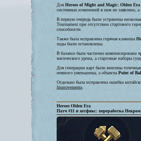
Для
Heroes of Might and Magic: Olden Era
системных изменений в нем не заявлено, а
В первую очередь были устранены несколько
Tournament при отсутствии стартового геро
способности.
Также была исправлена горячая клавиша
He
ходы были остановлены.
В балансе была частично компенсирована ч
магического урона, а стартовые наборы су
Для генерации карт были внесены точечны
немного уменьшены, а объекты
Point of Ba
Отдельно была исправлена ошибка китайск
Improvements
.
Heroes Olden Era
Патч #11 и хотфикс: переработка Некро