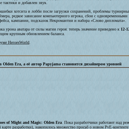
 тактики и добавлен звук.
шибки хотсита и лобби после загрузки сохранений, проблемы турнирн
ймера, редкое зависание компьютерного игрока, сбои с одновременным
рфейса, кампании, подсказок Некромантии и набора «Слово дипломата».
ка урона аватара от силы магии героя: теперь значение приведено к
12-1
удущим крупным обновлением баланса.
руме HeroesWorld
.
 Olden Era, а её автор Papyjama становится дизайнером уровней
oes of Might and Magic: Olden Era
. Пока разработчики работают над р
 карте разработки), накопилось множество просьб о новом PvE-контенте 