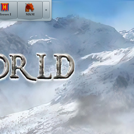
×
Heroes I
M&M