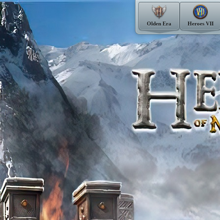
Olden Era
Heroes VII