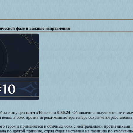
тической фазе и важные исправления
был выпущен
патч #10
версии
0.80.24
. Обновление получилось не самы
 вещь: в боях против игрока-компьютера теперь сохраняется расстановка 
дого героя и применяется в обычных боях с нейтральными противниками.
ана по другой причине, отряд будет выставлен на позицию по умолчани