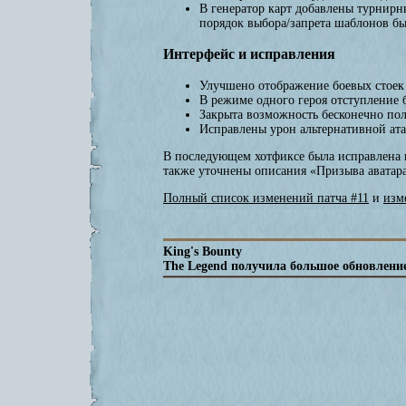
В генератор карт добавлены турнир
порядок выбора/запрета шаблонов б
Интерфейс и исправления
Улучшено отображение боевых стоек 
В режиме одного героя отступление
Закрыта возможность бесконечно пол
Исправлены урон альтернативной ата
В последующем хотфиксе была исправлена н
также уточнены описания «Призыва аватара
Полный список изменений патча #11
и
изм
King's Bounty
The Legend получила большое обновлени