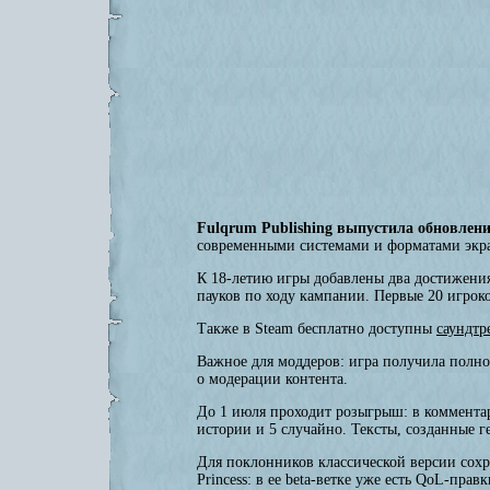
Fulqrum Publishing выпустила обновление
современными системами и форматами экран
К 18-летию игры добавлены два достижения
пауков по ходу кампании. Первые 20 игрок
Также в Steam бесплатно доступны
саундтр
Важное для моддеров: игра получила полн
о модерации контента.
До 1 июля проходит розыгрыш: в комментар
истории и 5 случайно. Тексты, созданные 
Для поклонников классической версии сохра
Princess: в ее beta-ветке уже есть QoL-пра