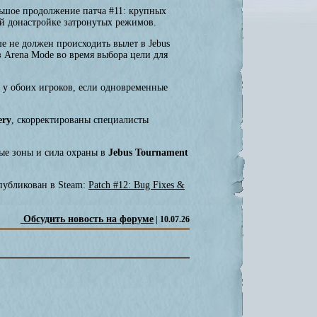
льшое продолжение патча #11: крупных
ой донастройке затронутых режимов.
е не должен происходить вылет в Jebus
з Arena Mode во время выбора цели для
 у обоих игроков, если одновременные
ery
, скорректированы специалисты
вые зоны и сила охраны в
Jebus Tournament
публикован в Steam:
Patch #12: Bug Fixes &
Обсудить новость на форуме
| 10.07.26