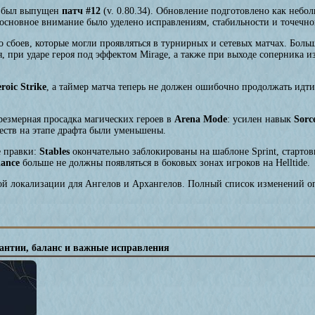
был выпущен
патч #12
(v. 0.80.34). Обновление подготовлено как небо
 основное внимание было уделено исправлениям, стабильности и точечн
 сбоев, которые могли проявляться в турнирных и сетевых матчах. Больш
я, при ударе героя под эффектом Mirage, а также при выходе соперника и
roic Strike
, а таймер матча теперь не должен ошибочно продолжать идти
резмерная просадка магических героев в
Arena Mode
: усилен навык
Sorc
ществ на этапе драфта были уменьшены.
е правки:
Stables
окончательно заблокированы на шаблоне Sprint, старто
lance
больше не должны появляться в боковых зонах игроков на Helltide.
ой локализации для Ангелов и Архангелов. Полный список изменений о
мантии, баланс и важные исправления