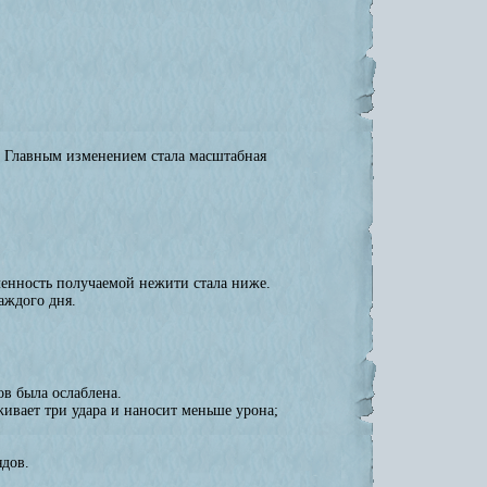
. Главным изменением стала масштабная
ленность получаемой нежити стала ниже.
аждого дня.
в была ослаблена.
живает три удара и наносит меньше урона;
ядов.