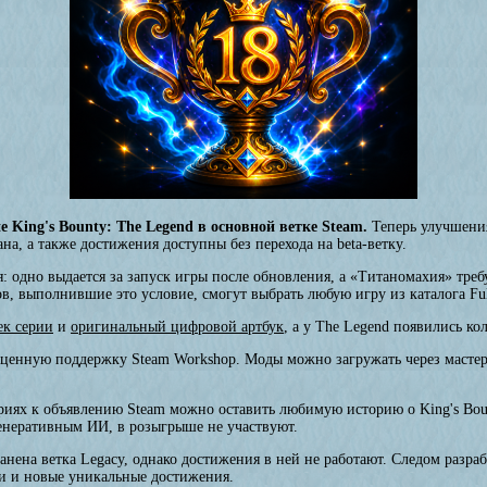
 King's Bounty: The Legend в основной ветке Steam.
Теперь улучшения
а, а также достижения доступны без перехода на beta-ветку.
: одно выдается за запуск игры после обновления, а «Титаномахия» треб
ов, выполнившие это условие, смогут выбрать любую игру из каталога Fu
ек серии
и
оригинальный цифровой артбук
, а у The Legend появились к
оценную поддержку Steam Workshop. Моды можно загружать через масте
иях к объявлению Steam можно оставить любимую историю о King's Boun
генеративным ИИ, в розыгрыше не участвуют.
нена ветка Legacy, однако достижения в ней не работают. Следом разраб
вки и новые уникальные достижения.