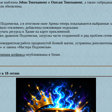
ные шаблоны
Jebus Tournament
и
Outcast Tournament
, а также гибридн
ыли обновлены.
Подземелья, а в итоговом окне Арены теперь показываются выбранные з
 было отключено; добавлены поясняющие подсказки.
учать ресурсы в Храме на карте приключений.
ки драконов Подземелья, загрузка части сохранений и ряд проблем сетев
екорректная работа продвинутой Боевой магии, устранены дополнительн
» и закона «Мастера Подземелья».
енения хотфикса
опубликованы в Steam.
е к 18-летию