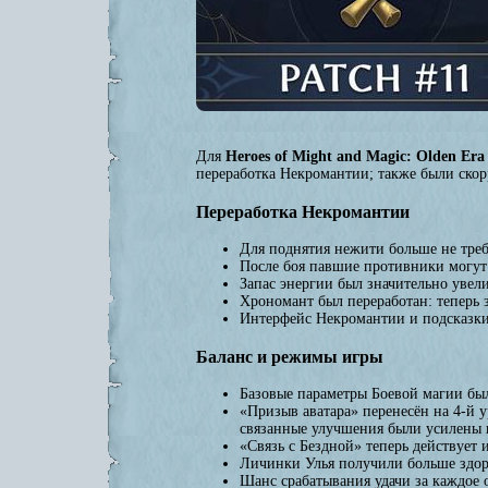
Для
Heroes of Might and Magic: Olden Era
переработка Некромантии; также были ско
Переработка Некромантии
Для поднятия нежити больше не требу
После боя павшие противники могут
Запас энергии был значительно увел
Хрономант был переработан: теперь 
Интерфейс Некромантии и подсказки
Баланс и режимы игры
Базовые параметры Боевой магии был
«Призыв аватара» перенесён на 4-й у
связанные улучшения были усилены 
«Связь с Бездной» теперь действует 
Личинки Улья получили больше здоро
Шанс срабатывания удачи за каждое