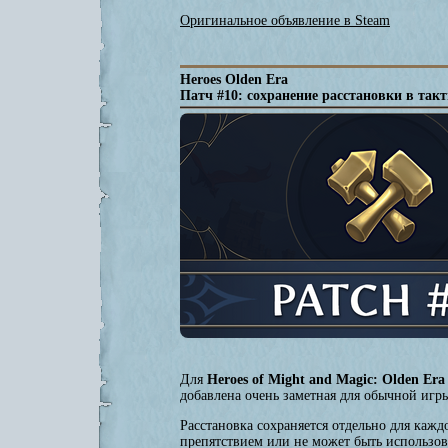
Оригинальное объявление в Steam
Heroes Olden Era
Патч #10: сохранение расстановки в так
Для
Heroes of Might and Magic: Olden Era
добавлена очень заметная для обычной игры
Расстановка сохраняется отдельно для каж
препятствием или не может быть использов