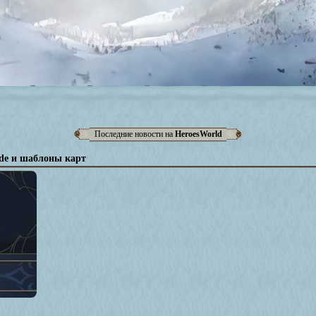
Последние новости на
HeroesWorld
ode и шаблоны карт