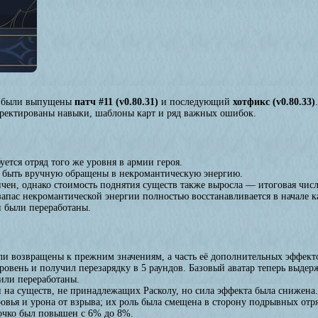
были выпущены
патч #11 (v0.80.31)
и последующий
хотфикс (v0.80.33)
рректированы навыки, шаблоны карт и ряд важных ошибок.
ется отряд того же уровня в армии героя.
 быть вручную обращены в некромантическую энергию.
ичен, однако стоимость поднятия существ также выросла — итоговая чис
запас некромантической энергии полностью восстанавливается в начале к
 были переработаны.
и возвращены к прежним значениям, а часть её дополнительных эффекто
ровень и получил перезарядку в 5 раундов. Базовый аватар теперь выдер
или переработаны.
и на существ, не принадлежащих Расколу, но сила эффекта была снижена.
вья и урона от взрыва; их роль была смещена в сторону подрывных отр
 очко был повышен с 6% до 8%.