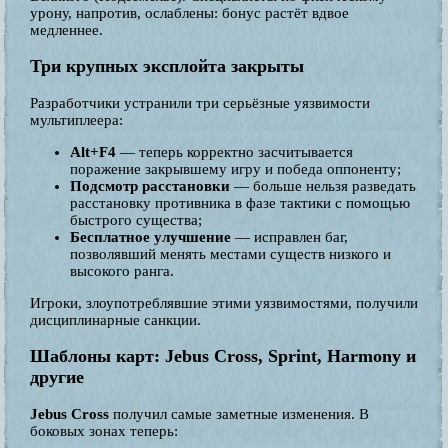
урону, напротив, ослаблены: бонус растёт вдвое
медленнее.
Три крупных эксплойта закрыты
Разработчики устранили три серьёзные уязвимости
мультиплеера:
Alt+F4
— теперь корректно засчитывается
поражение закрывшему игру и победа оппоненту;
Подсмотр расстановки
— больше нельзя разведать
расстановку противника в фазе тактики с помощью
быстрого существа;
Бесплатное улучшение
— исправлен баг,
позволявший менять местами существ низкого и
высокого ранга.
Игроки, злоупотреблявшие этими уязвимостями, получили
дисциплинарные санкции.
Шаблоны карт: Jebus Cross, Sprint, Harmony и
другие
Jebus Cross
получил самые заметные изменения. В
боковых зонах теперь: