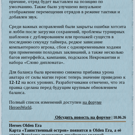
причине, отряд будет выставлен на позицию по
умолчанию. Также было улучшено визуальное
отображение перемещения отрядов в режиме тактики и
добавлен звук.
Среди важных исправлений были закрыты ошибки хотсита
и лобби после загрузки сохранений, проблемы турнирных
шаблонов с дублированием или пропажей существ в
последнюю секунду таймера, редкое зависание
компьютерного игрока, сбои с одновременными ходами
при применении походных заклинаний, а также несколько
багов интерфейса, кампании, подсказок Некромантии и
набора «Слово дипломата».
Для баланса была временно снижена прибавка урона
аватара от силы магии героя: теперь значение приведено к
12-12
на всех уровнях. Разработчиками отмечено, что эта
правка сделана перед будущим крупным обновлением
баланса.
Полный список изменений доступен
на форуме
.
HeroesWorld
Обсудить новость на форуме
| 18.06.26
Heroes Olden Era
Карта «Таинственный остров» появится в Olden Era, а её