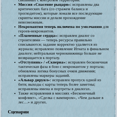
связанных с контролем территорий.
Миссия «Спасение рыцаря»:
исправлены два
критических бага (со стражем баланса и
троглодитом), которые ломали все последующие
скрипты миссии и делали прохождение
невозможным.
Некромантия теперь включена по умолчанию
для
героев-некромантов.
«Пламенные сердца»:
исправлен диалог со
строителями — теперь ресурсы правильно
списываются; задание корректно удаляется из
журнала; исправлено появление Игната в финальном
диалоге; нейтральная чернокнижница больше не
возвращается к порталу.
«Отступник» / «Скверна»:
исправлен бесконечная
тактическая фаза в бою с некромантом у портала;
обновлена логика бонусных очков движения;
исправлены маркеры заданий.
«Альвар дируил»:
исправлен пропуск одной из
битв; выходы с карты теперь более заметны;
исправлены имена и портреты в диалогах.
Также исправления в миссиях «Бесконечный
конфликт», «Сделка с вампиром», «Чем дальше в
лес…» и других.
Сценарии