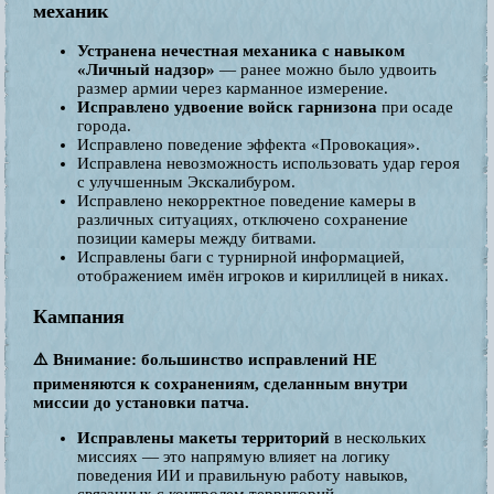
механик
Устранена нечестная механика с навыком
«Личный надзор»
— ранее можно было удвоить
размер армии через карманное измерение.
Исправлено удвоение войск гарнизона
при осаде
города.
Исправлено поведение эффекта «Провокация».
Исправлена невозможность использовать удар героя
с улучшенным Экскалибуром.
Исправлено некорректное поведение камеры в
различных ситуациях, отключено сохранение
позиции камеры между битвами.
Исправлены баги с турнирной информацией,
отображением имён игроков и кириллицей в никах.
Кампания
⚠️ Внимание: большинство исправлений НЕ
применяются к сохранениям, сделанным внутри
миссии до установки патча.
Исправлены макеты территорий
в нескольких
миссиях — это напрямую влияет на логику
поведения ИИ и правильную работу навыков,