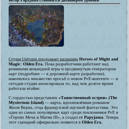
автор Papyjama становится дизайнером уровней
Heroes of Might and
Студия Unfrozen продолжает расширять
Magic: Olden Era
. Пока разработчики работают над
режимами командной игры и продвинутым генератором
карт (подробнее — в дорожной карте разработки),
накопилось множество просьб о новом PvE-контенте — и
сегодня студия анонсировала то, над чем долгое время
работала втайне.
С гордостью представлен
«Таинственный остров» (The
Mysterious Island)
— карта, вдохновлённая романом
Жюля Верна, отца французской научной фантастики. Это
одна из самых популярных карт среди поклонников PvE в
«Героях Меча и Магии III», а создал её
Papyjama
. Теперь
этот сценарий официально появится в
Olden Era
.