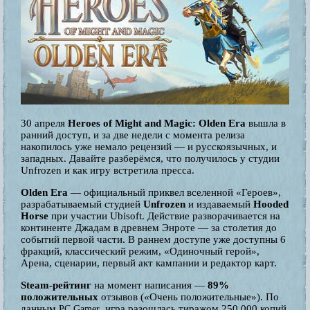
30 апреля
Heroes of Might and Magic: Olden Era
вышла в
ранний доступ, и за две недели с момента релиза
накопилось уже немало рецензий — и русскоязычных, и
западных. Давайте разберёмся, что получилось у студии
Unfrozen и как игру встретила пресса.
Olden Era
— официальный приквел вселенной «Героев»,
разрабатываемый студией
Unfrozen
и издаваемый
Hooded
Horse
при участии Ubisoft. Действие разворачивается на
континенте Джадам в древнем Энроте — за столетия до
событий первой части. В раннем доступе уже доступны 6
фракций, классический режим, «Одиночный герой»,
Арена, сценарии, первый акт кампании и редактор карт.
Steam-рейтинг
на момент написания —
89%
положительных
отзывов («Очень положительные»). По
данным
, игра разошлась тиражом 250 000 копий
PC Gamer