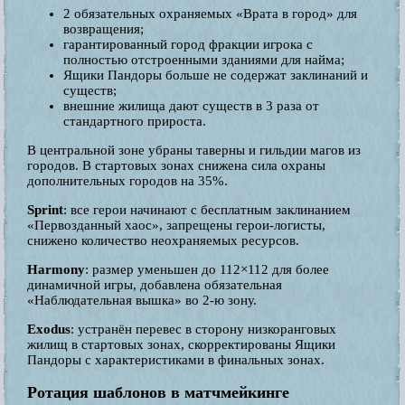
2 обязательных охраняемых «Врата в город» для
возвращения;
гарантированный город фракции игрока с
полностью отстроенными зданиями для найма;
Ящики Пандоры больше не содержат заклинаний и
существ;
внешние жилища дают существ в 3 раза от
стандартного прироста.
В центральной зоне убраны таверны и гильдии магов из
городов. В стартовых зонах снижена сила охраны
дополнительных городов на 35%.
Sprint
: все герои начинают с бесплатным заклинанием
«Первозданный хаос», запрещены герои-логисты,
снижено количество неохраняемых ресурсов.
Harmony
: размер уменьшен до 112×112 для более
динамичной игры, добавлена обязательная
«Наблюдательная вышка» во 2-ю зону.
Exodus
: устранён перевес в сторону низкоранговых
жилищ в стартовых зонах, скорректированы Ящики
Пандоры с характеристиками в финальных зонах.
Ротация шаблонов в матчмейкинге