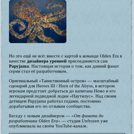
Но это ещё не всё: вместе с картой к команде Olden Era в
качестве
дизайнера уровней
присоединяется сам
Papyjama
. Настоящая история о том, как давний фанат
серии стал её разработчиком.
Оригинальный «Таинственный остров» — масштабный
сценарий для Heroes III / Horn of the Abyss, в котором
игрокам предстоит добраться до капитана Немо и его
легендарной подводной лодки «Наутилус». Над своим
детищем Papyjama работал годами, постоянно
дорабатывая его по отзывам сообщества.
Беседу с новым дизайнером —
«От фаната до
разработчика Olden Era»
— студия Unfrozen уже
опубликовала на своём YouTube-канале.