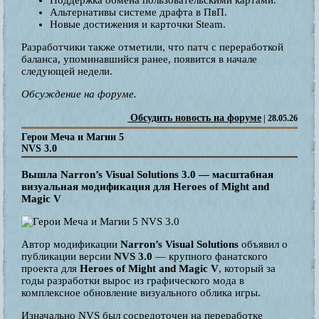
Альтернативы системе драфта в ПвП.
Новые достижения и карточки Steam.
Разработчики также отметили, что патч с переработкой
баланса, упоминавшийся ранее, появится в начале
следующей недели.
Обсуждение на форуме.
Обсудить новость на форуме
| 28.05.26
Герои Меча и Магии 5
NVS 3.0
Вышла Narron’s Visual Solutions 3.0 — масштабная
визуальная модификация для Heroes of Might and
Magic V
Автор модификации
Narron’s Visual Solutions
объявил о
публикации версии
NVS 3.0
— крупного фанатского
проекта для
Heroes of Might and Magic V
, который за
годы разработки вырос из графического мода в
комплексное обновление визуального облика игры.
Изначально NVS был сосредоточен на переработке