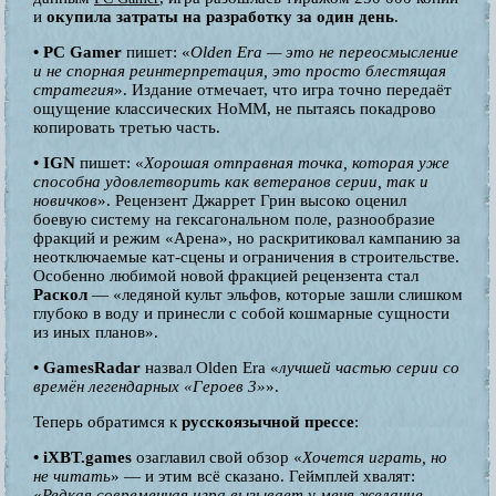
и
окупила затраты на разработку за один день
.
• PC Gamer
пишет: «
Olden Era — это не переосмысление
и не спорная реинтерпретация, это просто блестящая
стратегия
». Издание отмечает, что игра точно передаёт
ощущение классических HoMM, не пытаясь покадрово
копировать третью часть.
• IGN
пишет: «
Хорошая отправная точка, которая уже
способна удовлетворить как ветеранов серии, так и
новичков
». Рецензент Джаррет Грин высоко оценил
боевую систему на гексагональном поле, разнообразие
фракций и режим «Арена», но раскритиковал кампанию за
неотключаемые кат-сцены и ограничения в строительстве.
Особенно любимой новой фракцией рецензента стал
Раскол
— «ледяной культ эльфов, которые зашли слишком
глубоко в воду и принесли с собой кошмарные сущности
из иных планов».
• GamesRadar
назвал Olden Era «
лучшей частью серии со
времён легендарных «Героев 3»
».
Теперь обратимся к
русскоязычной прессе
:
• iXBT.games
озаглавил свой обзор «
Хочется играть, но
не читать
» — и этим всё сказано. Геймплей хвалят:
«
Редкая современная игра вызывает у меня желание