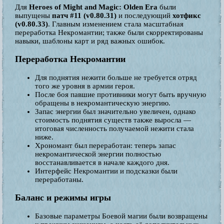
Для
Heroes of Might and Magic: Olden Era
были
выпущены
патч #11 (v0.80.31)
и последующий
хотфикс
(v0.80.33)
. Главным изменением стала масштабная
переработка Некромантии; также были скорректированы
навыки, шаблоны карт и ряд важных ошибок.
Переработка Некромантии
Для поднятия нежити больше не требуется отряд
того же уровня в армии героя.
После боя павшие противники могут быть вручную
обращены в некромантическую энергию.
Запас энергии был значительно увеличен, однако
стоимость поднятия существ также выросла —
итоговая численность получаемой нежити стала
ниже.
Хрономант был переработан: теперь запас
некромантической энергии полностью
восстанавливается в начале каждого дня.
Интерфейс Некромантии и подсказки были
переработаны.
Баланс и режимы игры
Базовые параметры Боевой магии были возвращены