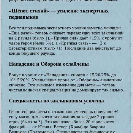
«Шёпот стихий» — усиление экспертных
поднавыков
Все три поднавыка экспертного уровня заметно усилили:
«Ещё разок» теперь снижает перезарядку всех заклинаний
на 2 раунда (было 1), «Прилив сил» даёт +15% к урону от
удара героя (было 5%), а «Крепкая связь» — +2 к
характеристикам (было +1). Последние два действуют до
конца текущего раунда.
Нападение и Оборона ослаблены
Бонус к урону от «Нападения» снижен с 15/20/25% до
10/15/20%. Уменьшение урона от «Обороны» аналогично
снижено. Это значимое изменение для меты — теперь
чистая воинская специализация не доминирует так сильно.
Специалисты по заклинаниям усилены
Герои-специалисты по заклинаниям теперь получают +1
силу магии для своего заклинания за каждые 2 уровня
героя (было за 3). Это коснулось более 20 героев всех
фракций — от Юлия и Веспер (Храм) до Закрона
Великого (Подземелье). Специалисты по физическому