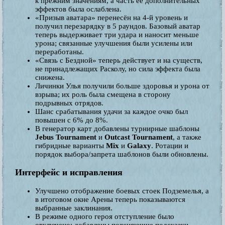
к прежним значениям, а часть её дополнительных
эффектов была ослаблена.
«Призыв аватара» перенесён на 4-й уровень и
получил перезарядку в 5 раундов. Базовый аватар
теперь выдерживает три удара и наносит меньше
урона; связанные улучшения были усилены или
переработаны.
«Связь с Бездной» теперь действует и на существ,
не принадлежащих Расколу, но сила эффекта была
снижена.
Личинки Улья получили больше здоровья и урона от
взрыва; их роль была смещена в сторону
подрывных отрядов.
Шанс срабатывания удачи за каждое очко был
повышен с 6% до 8%.
В генератор карт добавлены турнирные шаблоны
Jebus Tournament
и
Outcast Tournament
, а также
гибридные варианты
Mix
и
Galaxy
. Ротации и
порядок выбора/запрета шаблонов были обновлены.
Интерфейс и исправления
Улучшено отображение боевых стоек Подземелья, а
в итоговом окне Арены теперь показываются
выбранные заклинания.
В режиме одного героя отступление было
отключено; добавлены поясняющие подсказки.