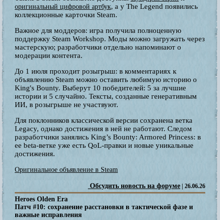
, а у The Legend появились
оригинальный цифровой артбук
коллекционные карточки Steam.
Важное для моддеров: игра получила полноценную
поддержку Steam Workshop. Моды можно загружать через
мастерскую; разработчики отдельно напоминают о
модерации контента.
До 1 июля проходит розыгрыш: в комментариях к
объявлению Steam можно оставить любимую историю о
King's Bounty. Выберут 10 победителей: 5 за лучшие
истории и 5 случайно. Тексты, созданные генеративным
ИИ, в розыгрыше не участвуют.
Для поклонников классической версии сохранена ветка
Legacy, однако достижения в ней не работают. Следом
разработчики занялись King’s Bounty: Armored Princess: в
ее beta-ветке уже есть QoL-правки и новые уникальные
достижения.
Оригинальное объявление в Steam
Обсудить новость на форуме
| 26.06.26
Heroes Olden Era
Патч #10: сохранение расстановки в тактической фазе и
важные исправления