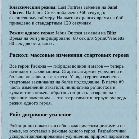
Классический режим:
Last Fortress заменён на
Sand
Clover
. На Jebus Cross добавлено +60 секунд к
ежедневному таймеру. На высоких рангах время на бой
приведено к стандартным 120 секундам.
Режим одного героя:
Jebus Outcast заменён на
Blitz
.
Время на бой унифицировано: 60 сек для Sprint/Vendetta,
80 сек для остальных.
Раскол: массовые изменения стартовых героев
Все герои Раскола — гибриды воинов и магов — теперь
начинают с заклинанием. Стартовая армия усреднена и
больше не зависит от класса. У ряда героев изменены
стартовые заклинания на более подходящие. В патче #9
часть изменений откатили: инициатива ра’шотхов и
культистов снижена обратно, скорость возвращена к
прежним значениям — это затрагивает в первую очередь
режим одного героя.
Рой: досрочное усиление
Рой хорошо показывал себя в классическом режиме и на
арене, но отставал в режиме одного героя. Разработчики
ускорили запланированные улучшения: прирост паразитов