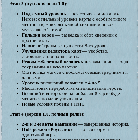
Этап 3 (путь к версии 1.0):
Подземный уровень
— классическая механика
Heroes: отдельный уровень карты с особым типом
местности, уникальными объектами и новой
музыкальной темой.
Гильдия воров
— разведка и сбор сведений о
противниках.
Новые нейтральные существа 8-го уровня.
Улучшения редактора карт
— удобство,
стабильность и понятность.
Режим «Железный человек»
для кампании — одно
сохранение на всю партию.
Статистика матчей с послематчевыми графиками и
данными.
Уровень заклинаний повышен с 4 до 5.
Масштабная переработка специализаций героев.
Внешний вид городов на глобальной карте будет
меняться по мере улучшения.
Новые условия победы в ПвП.
Этап 4 (версия 1.0, полный релиз):
2-й и 3-й акты кампании
— завершённая история.
ПвЕ-режим «Роуглайк»
— новый формат
одиночной игры.
Поддержка обмена пользовательскими картами.