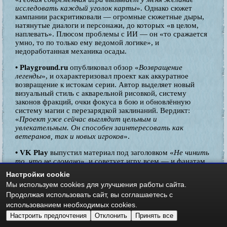
исследовать каждый уголок карты
». Однако сюжет
кампании раскритиковали — огромные сюжетные дыры,
натянутые диалоги и персонажи, до которых «в целом,
наплевать». Плюсом проблемы с ИИ — он «то сражается
умно, то по только ему ведомой логике», и
недоработанная механика осады.
• Playground.ru
опубликовал обзор «
Возвращение
легенды
», и охарактеризовал проект как аккуратное
возвращение к истокам серии. Автор выделяет новый
визуальный стиль с акварельной рисовкой, систему
законов фракций, очки фокуса в бою и обновлённую
систему магии с перезарядкой заклинаний. Вердикт:
«
Проект уже сейчас выглядит цельным и
увлекательным. Он способен заинтересовать как
ветеранов, так и новых игроков
».
• VK Play
выпустил материал под заголовком «
Не чинить
то, что не сломано
», и советует игру всем — и фанатам,
и новичкам: «
Heroes of Might and Magic: Olden Era
Настройки cookie
примерно всё делает хорошо: грамотно бросает вызов,
Мы используем cookies для улучшения работы сайта.
удивляет и увлекает — да так, что заставляет
Продолжая использовать сайт, вы соглашаетесь с
прилипнуть к экрану
».
использованием необходимых cookies.
• StopGame
дал более сдержанную оценку, указав на
Настроить предпочтения
Отклонить
Принять все
мультяшный визуальный стиль, напоминающий