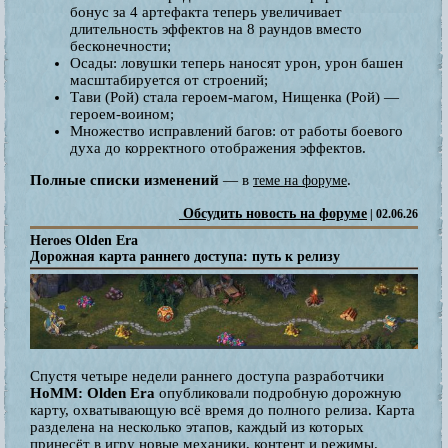
бонус за 4 артефакта теперь увеличивает
длительность эффектов на 8 раундов вместо
бесконечности;
Осады: ловушки теперь наносят урон, урон башен
масштабируется от строений;
Тави (Рой) стала героем-магом, Нищенка (Рой) —
героем-воином;
Множество исправлений багов: от работы боевого
духа до корректного отображения эффектов.
Полные списки изменений
— в
.
теме на форуме
Обсудить новость на форуме
| 02.06.26
Heroes Olden Era
Дорожная карта раннего доступа: путь к релизу
Спустя четыре недели раннего доступа разработчики
HoMM: Olden Era
опубликовали подробную дорожную
карту, охватывающую всё время до полного релиза. Карта
разделена на несколько этапов, каждый из которых
принесёт в игру новые механики, контент и режимы.