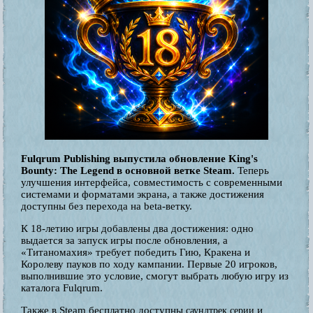
Fulqrum Publishing выпустила обновление King's
Bounty: The Legend в основной ветке Steam.
Теперь
улучшения интерфейса, совместимость с современными
системами и форматами экрана, а также достижения
доступны без перехода на beta-ветку.
К 18-летию игры добавлены два достижения: одно
выдается за запуск игры после обновления, а
«Титаномахия» требует победить Гию, Кракена и
Королеву пауков по ходу кампании. Первые 20 игроков,
выполнившие это условие, смогут выбрать любую игру из
каталога Fulqrum.
Также в Steam бесплатно доступны
и
саундтрек серии