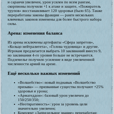
и саранчи увеличен, урон усилен по всем рангам,
скорпионы получили +1 к атаке и защите, «Пожиратель
трупов» восстанавливает 120 здоровья (было 65). Также
переработаны законы фракции — ранги нескольких
ключевых законов изменены для более быстрого набора
силы.
Арена: изменения баланса
Из арены исключены артефакты «Сфера запретов»,
«Кольцо нейтралитета», «Голова чудовища» и другие.
Игрокам предлагается выбрать 10 заклинаний вместо 9,
но заклинания 4-го уровня больше не встречаются.
Подземелье получило усиление в виде увеличенной
численности армий на арене.
Ещё несколько важных изменений
«Волшебство»: новый поднавык «Волшебство
призыва» — призванные существа получают +25%
здоровья и урона;
«Армагеддон»: базовый урон увеличен до
150/250/350;
«Неотвратимость»: урон за уровень цели
значительно увеличен;
Комплект «Запредельное знание» переработан: