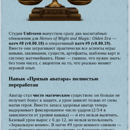
Студия
Unfrozen
выпустила сразу два масштабных
обновления для
Heroes of Might and Magic: Olden Era
—
патч #8 (v0.80.18)
и оперативный
патч #9 (v0.80.19)
.
Вместе они затрагивают практически все аспекты игры:
навыки, заклинания, существ, артефакты, шаблоны карт и
систему матчмейкинга. Ниже — главное, что нужно знать:
без тонн чисел, с акцентом на то, что реально меняет
игровой опыт.
Навык «Призыв аватара» полностью
переработан
Аватар стал
чисто магическим
существом: он больше не
получает бонус к защите, а урон зависит только от силы
магии героя. Вместо запаса здоровья аватар теперь
выдерживает фиксированное число ударов (2/3/4 в
зависимости от уровня навыка) — и его нельзя вылечить.
Базовый урон вырос с 6 до 12, но нельзя использовать
«Зеркальную копию». В патче #9 урон немного снизили —
разработчики продолжают следить за балансом навыка.