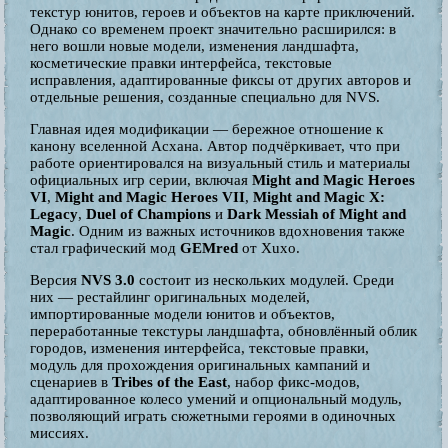
текстур юнитов, героев и объектов на карте приключений.
Однако со временем проект значительно расширился: в
него вошли новые модели, изменения ландшафта,
косметические правки интерфейса, текстовые
исправления, адаптированные фиксы от других авторов и
отдельные решения, созданные специально для NVS.
Главная идея модификации — бережное отношение к
канону вселенной Асхана. Автор подчёркивает, что при
работе ориентировался на визуальный стиль и материалы
официальных игр серии, включая
Might and Magic Heroes
VI
,
Might and Magic Heroes VII
,
Might and Magic X:
Legacy
,
Duel of Champions
и
Dark Messiah of Might and
Magic
. Одним из важных источников вдохновения также
стал графический мод
GEMred
от Xuxo.
Версия
NVS 3.0
состоит из нескольких модулей. Среди
них — рестайлинг оригинальных моделей,
импортированные модели юнитов и объектов,
переработанные текстуры ландшафта, обновлённый облик
городов, изменения интерфейса, текстовые правки,
модуль для прохождения оригинальных кампаний и
сценариев в
Tribes of the East
, набор фикс-модов,
адаптированное колесо умений и опциональный модуль,
позволяющий играть сюжетными героями в одиночных
миссиях.