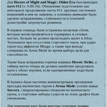
Для
Heroes of Might and Magic: Olden Era
был выпущен
патч #12
(v. 0.80.34). Обновление подготовлено как
небольшое продолжение патча #11: крупных системных
изменений в нем не заявлено, а основное внимание было
уделено исправлениям, стабильности и точечной
донастройке затронутых режимов.
В первую очередь были устранены несколько сбоев,
которые могли проявляться в турнирных и сетевых
матчах. Больше не должен происходить вылет в Jebus
Tournament при отсутствии стартового героя, при ударе
героя под эффектом Mirage, а также при выходе
соперника из Arena Mode во время выбора цели для
способности.
Также была исправлена горячая клавиша
Heroic Strike
, а
таймер матча теперь не должен ошибочно продолжать
идти у обоих игроков, если одновременные ходы были
остановлены.
В балансе была частично компенсирована чрезмерная
просадка магических героев в
Arena Mode
: усилен навык
Sorcery
, скорректированы специалисты магического
урона, а стартовые наборы существ на этапе драфта были
уменьшены.
Для генерации карт были внесены точечные правки: