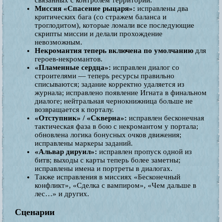
связанных с контролем территорий.
Миссия «Спасение рыцаря»:
исправлены два
критических бага (со стражем баланса и
троглодитом), которые ломали все последующие
скрипты миссии и делали прохождение
невозможным.
Некромантия теперь включена по умолчанию
для
героев-некромантов.
«Пламенные сердца»:
исправлен диалог со
строителями — теперь ресурсы правильно
списываются; задание корректно удаляется из
журнала; исправлено появление Игната в финальном
диалоге; нейтральная чернокнижница больше не
возвращается к порталу.
«Отступник» / «Скверна»:
исправлен бесконечная
тактическая фаза в бою с некромантом у портала;
обновлена логика бонусных очков движения;
исправлены маркеры заданий.
«Альвар дируил»:
исправлен пропуск одной из
битв; выходы с карты теперь более заметны;
исправлены имена и портреты в диалогах.
Также исправления в миссиях «Бесконечный
конфликт», «Сделка с вампиром», «Чем дальше в
лес…» и других.
Сценарии