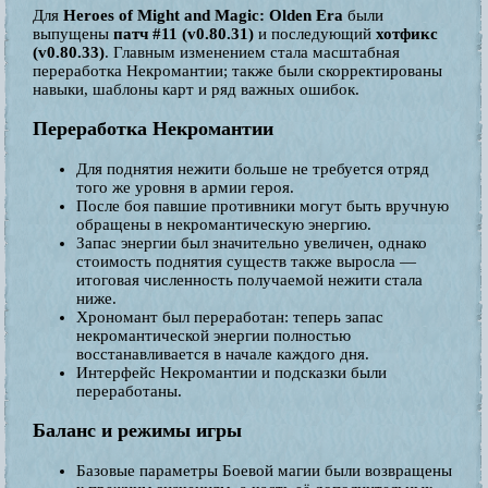
Для
Heroes of Might and Magic: Olden Era
были
выпущены
патч #11 (v0.80.31)
и последующий
хотфикс
(v0.80.33)
. Главным изменением стала масштабная
переработка Некромантии; также были скорректированы
навыки, шаблоны карт и ряд важных ошибок.
Переработка Некромантии
Для поднятия нежити больше не требуется отряд
того же уровня в армии героя.
После боя павшие противники могут быть вручную
обращены в некромантическую энергию.
Запас энергии был значительно увеличен, однако
стоимость поднятия существ также выросла —
итоговая численность получаемой нежити стала
ниже.
Хрономант был переработан: теперь запас
некромантической энергии полностью
восстанавливается в начале каждого дня.
Интерфейс Некромантии и подсказки были
переработаны.
Баланс и режимы игры
Базовые параметры Боевой магии были возвращены