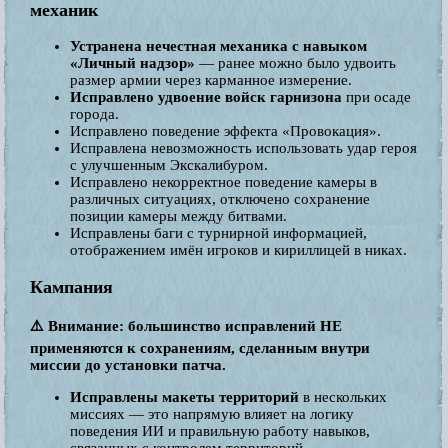
механик
Устранена нечестная механика с навыком
«Личный надзор»
— ранее можно было удвоить
размер армии через карманное измерение.
Исправлено удвоение войск гарнизона
при осаде
города.
Исправлено поведение эффекта «Провокация».
Исправлена невозможность использовать удар героя
с улучшенным Экскалибуром.
Исправлено некорректное поведение камеры в
различных ситуациях, отключено сохранение
позиции камеры между битвами.
Исправлены баги с турнирной информацией,
отображением имён игроков и кириллицей в никах.
Кампания
⚠️ Внимание: большинство исправлений НЕ
применяются к сохранениям, сделанным внутри
миссии до установки патча.
Исправлены макеты территорий
в нескольких
миссиях — это напрямую влияет на логику
поведения ИИ и правильную работу навыков,