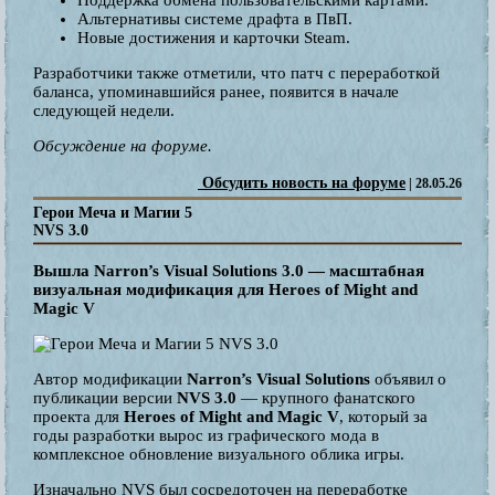
Альтернативы системе драфта в ПвП.
Новые достижения и карточки Steam.
Разработчики также отметили, что патч с переработкой
баланса, упоминавшийся ранее, появится в начале
следующей недели.
Обсуждение на форуме.
Обсудить новость на форуме
| 28.05.26
Герои Меча и Магии 5
NVS 3.0
Вышла Narron’s Visual Solutions 3.0 — масштабная
визуальная модификация для Heroes of Might and
Magic V
Автор модификации
Narron’s Visual Solutions
объявил о
публикации версии
NVS 3.0
— крупного фанатского
проекта для
Heroes of Might and Magic V
, который за
годы разработки вырос из графического мода в
комплексное обновление визуального облика игры.
Изначально NVS был сосредоточен на переработке