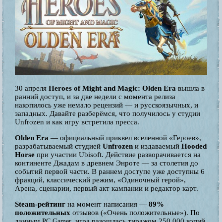
30 апреля
Heroes of Might and Magic: Olden Era
вышла в
ранний доступ, и за две недели с момента релиза
накопилось уже немало рецензий — и русскоязычных, и
западных. Давайте разберёмся, что получилось у студии
Unfrozen и как игру встретила пресса.
Olden Era
— официальный приквел вселенной «Героев»,
разрабатываемый студией
Unfrozen
и издаваемый
Hooded
Horse
при участии Ubisoft. Действие разворачивается на
континенте Джадам в древнем Энроте — за столетия до
событий первой части. В раннем доступе уже доступны 6
фракций, классический режим, «Одиночный герой»,
Арена, сценарии, первый акт кампании и редактор карт.
Steam-рейтинг
на момент написания —
89%
положительных
отзывов («Очень положительные»). По
данным
, игра разошлась тиражом 250 000 копий
PC Gamer