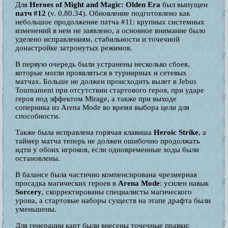
Для
Heroes of Might and Magic: Olden Era
был выпущен
патч #12
(v. 0.80.34). Обновление подготовлено как
небольшое продолжение патча #11: крупных системных
изменений в нем не заявлено, а основное внимание было
уделено исправлениям, стабильности и точечной
донастройке затронутых режимов.
В первую очередь были устранены несколько сбоев,
которые могли проявляться в турнирных и сетевых
матчах. Больше не должен происходить вылет в Jebus
Tournament при отсутствии стартового героя, при ударе
героя под эффектом Mirage, а также при выходе
соперника из Arena Mode во время выбора цели для
способности.
Также была исправлена горячая клавиша
Heroic Strike
, а
таймер матча теперь не должен ошибочно продолжать
идти у обоих игроков, если одновременные ходы были
остановлены.
В балансе была частично компенсирована чрезмерная
просадка магических героев в
Arena Mode
: усилен навык
Sorcery
, скорректированы специалисты магического
урона, а стартовые наборы существ на этапе драфта были
уменьшены.
Для генерации карт были внесены точечные правки: