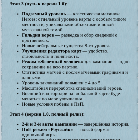
Этап 3 (путь к версии 1.0):
Подземный уровень
— классическая механика
Heroes: отдельный уровень карты с особым типом
местности, уникальными объектами и новой
музыкальной темой.
Гильдия воров
— разведка и сбор сведений о
противниках.
Новые нейтральные существа 8-го уровня.
Улучшения редактора карт
— удобство,
стабильность и понятность.
Режим «Железный человек»
для кампании — одно
сохранение на всю партию.
Статистика матчей с послематчевыми графиками и
данными.
Уровень заклинаний повышен с 4 до 5.
Масштабная переработка специализаций героев.
Внешний вид городов на глобальной карте будет
меняться по мере улучшения.
Новые условия победы в ПвП.
Этап 4 (версия 1.0, полный релиз):
2-й и 3-й акты кампании
— завершённая история.
ПвЕ-режим «Роуглайк»
— новый формат
одиночной игры.
Поддержка обмена пользовательскими картами.