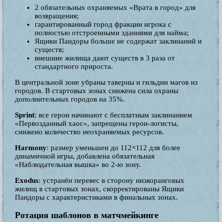
2 обязательных охраняемых «Врата в город» для
возвращения;
гарантированный город фракции игрока с
полностью отстроенными зданиями для найма;
Ящики Пандоры больше не содержат заклинаний и
существ;
внешние жилища дают существ в 3 раза от
стандартного прироста.
В центральной зоне убраны таверны и гильдии магов из
городов. В стартовых зонах снижена сила охраны
дополнительных городов на 35%.
Sprint
: все герои начинают с бесплатным заклинанием
«Первозданный хаос», запрещены герои-логисты,
снижено количество неохраняемых ресурсов.
Harmony
: размер уменьшен до 112×112 для более
динамичной игры, добавлена обязательная
«Наблюдательная вышка» во 2-ю зону.
Exodus
: устранён перевес в сторону низкоранговых
жилищ в стартовых зонах, скорректированы Ящики
Пандоры с характеристиками в финальных зонах.
Ротация шаблонов в матчмейкинге