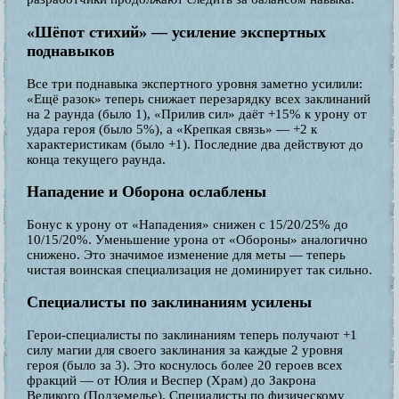
«Шёпот стихий» — усиление экспертных
поднавыков
Все три поднавыка экспертного уровня заметно усилили:
«Ещё разок» теперь снижает перезарядку всех заклинаний
на 2 раунда (было 1), «Прилив сил» даёт +15% к урону от
удара героя (было 5%), а «Крепкая связь» — +2 к
характеристикам (было +1). Последние два действуют до
конца текущего раунда.
Нападение и Оборона ослаблены
Бонус к урону от «Нападения» снижен с 15/20/25% до
10/15/20%. Уменьшение урона от «Обороны» аналогично
снижено. Это значимое изменение для меты — теперь
чистая воинская специализация не доминирует так сильно.
Специалисты по заклинаниям усилены
Герои-специалисты по заклинаниям теперь получают +1
силу магии для своего заклинания за каждые 2 уровня
героя (было за 3). Это коснулось более 20 героев всех
фракций — от Юлия и Веспер (Храм) до Закрона
Великого (Подземелье). Специалисты по физическому