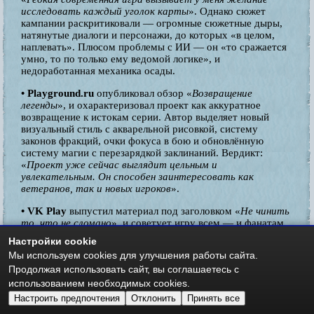
исследовать каждый уголок карты
». Однако сюжет
кампании раскритиковали — огромные сюжетные дыры,
натянутые диалоги и персонажи, до которых «в целом,
наплевать». Плюсом проблемы с ИИ — он «то сражается
умно, то по только ему ведомой логике», и
недоработанная механика осады.
• Playground.ru
опубликовал обзор «
Возвращение
легенды
», и охарактеризовал проект как аккуратное
возвращение к истокам серии. Автор выделяет новый
визуальный стиль с акварельной рисовкой, систему
законов фракций, очки фокуса в бою и обновлённую
систему магии с перезарядкой заклинаний. Вердикт:
«
Проект уже сейчас выглядит цельным и
увлекательным. Он способен заинтересовать как
ветеранов, так и новых игроков
».
• VK Play
выпустил материал под заголовком «
Не чинить
то, что не сломано
», и советует игру всем — и фанатам,
и новичкам: «
Heroes of Might and Magic: Olden Era
Настройки cookie
примерно всё делает хорошо: грамотно бросает вызов,
Мы используем cookies для улучшения работы сайта.
удивляет и увлекает — да так, что заставляет
Продолжая использовать сайт, вы соглашаетесь с
прилипнуть к экрану
».
использованием необходимых cookies.
• StopGame
дал более сдержанную оценку, указав на
Настроить предпочтения
Отклонить
Принять все
мультяшный визуальный стиль, напоминающий