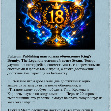
Fulqrum Publishing выпустила обновление King's
Bounty: The Legend в основной ветке Steam.
Теперь
улучшения интерфейса, совместимость с современными
системами и форматами экрана, а также достижения
доступны без перехода на beta-ветку.
К 18-летию игры добавлены два достижения: одно
выдается за запуск игры после обновления, а
«Титаномахия» требует победить Гию, Кракена и
Королеву пауков по ходу кампании. Первые 20 игроков,
выполнившие это условие, смогут выбрать любую игру из
каталога Fulqrum.
Также в Steam бесплатно доступны
и
саундтрек серии