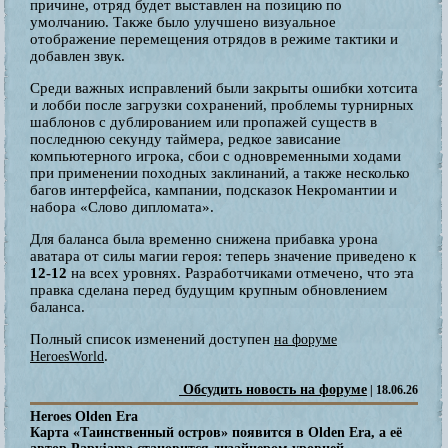
причине, отряд будет выставлен на позицию по
умолчанию. Также было улучшено визуальное
отображение перемещения отрядов в режиме тактики и
добавлен звук.
Среди важных исправлений были закрыты ошибки хотсита
и лобби после загрузки сохранений, проблемы турнирных
шаблонов с дублированием или пропажей существ в
последнюю секунду таймера, редкое зависание
компьютерного игрока, сбои с одновременными ходами
при применении походных заклинаний, а также несколько
багов интерфейса, кампании, подсказок Некромантии и
набора «Слово дипломата».
Для баланса была временно снижена прибавка урона
аватара от силы магии героя: теперь значение приведено к
12-12
на всех уровнях. Разработчиками отмечено, что эта
правка сделана перед будущим крупным обновлением
баланса.
Полный список изменений доступен
на форуме
.
HeroesWorld
Обсудить новость на форуме
| 18.06.26
Heroes Olden Era
Карта «Таинственный остров» появится в Olden Era, а её