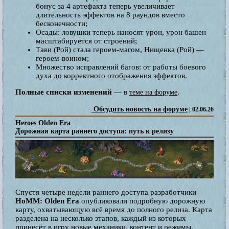
бонус за 4 артефакта теперь увеличивает
длительность эффектов на 8 раундов вместо
бесконечности;
Осады: ловушки теперь наносят урон, урон башен
масштабируется от строений;
Тави (Рой) стала героем-магом, Нищенка (Рой) —
героем-воином;
Множество исправлений багов: от работы боевого
духа до корректного отображения эффектов.
Полные списки изменений
— в
.
теме на форуме
Обсудить новость на форуме
| 02.06.26
Heroes Olden Era
Дорожная карта раннего доступа: путь к релизу
Спустя четыре недели раннего доступа разработчики
HoMM: Olden Era
опубликовали подробную дорожную
карту, охватывающую всё время до полного релиза. Карта
разделена на несколько этапов, каждый из которых
принесёт в игру новые механики, контент и режимы.