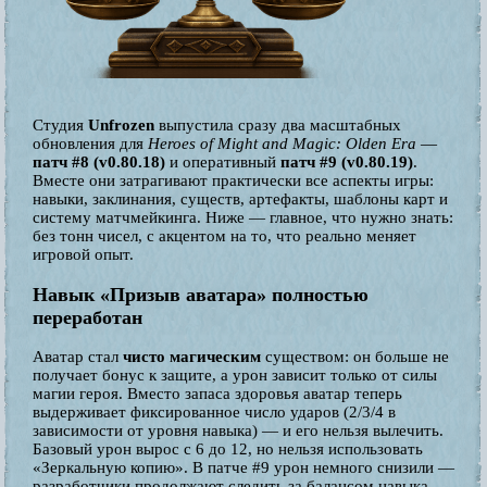
Студия
Unfrozen
выпустила сразу два масштабных
обновления для
Heroes of Might and Magic: Olden Era
—
патч #8 (v0.80.18)
и оперативный
патч #9 (v0.80.19)
.
Вместе они затрагивают практически все аспекты игры:
навыки, заклинания, существ, артефакты, шаблоны карт и
систему матчмейкинга. Ниже — главное, что нужно знать:
без тонн чисел, с акцентом на то, что реально меняет
игровой опыт.
Навык «Призыв аватара» полностью
переработан
Аватар стал
чисто магическим
существом: он больше не
получает бонус к защите, а урон зависит только от силы
магии героя. Вместо запаса здоровья аватар теперь
выдерживает фиксированное число ударов (2/3/4 в
зависимости от уровня навыка) — и его нельзя вылечить.
Базовый урон вырос с 6 до 12, но нельзя использовать
«Зеркальную копию». В патче #9 урон немного снизили —
разработчики продолжают следить за балансом навыка.