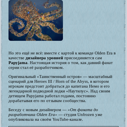
Но это ещё не всё: вместе с картой к команде Olden Era в
качестве
дизайнера уровней
присоединяется сам
Papyjama
. Настоящая история о том, как давний фанат
серии стал её разработчиком.
Оригинальный «Таинственный остров» — масштабный
сценарий для Heroes III / Horn of the Abyss, в котором
игрокам предстоит добраться до капитана Немо и его
легендарной подводной лодки «Наутилус». Над своим
детищем Papyjama работал годами, постоянно
дорабатывая его по отзывам сообщества.
Беседу с новым дизайнером —
«От фаната до
разработчика Olden Era»
— студия Unfrozen уже
опубликовала на своём YouTube-канале.