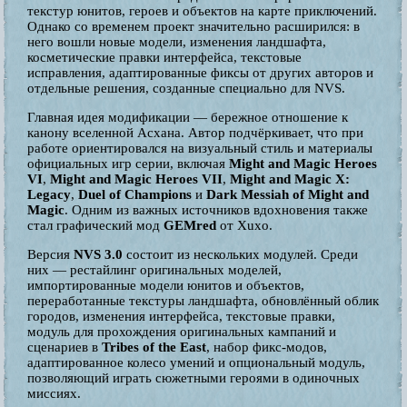
текстур юнитов, героев и объектов на карте приключений.
Однако со временем проект значительно расширился: в
него вошли новые модели, изменения ландшафта,
косметические правки интерфейса, текстовые
исправления, адаптированные фиксы от других авторов и
отдельные решения, созданные специально для NVS.
Главная идея модификации — бережное отношение к
канону вселенной Асхана. Автор подчёркивает, что при
работе ориентировался на визуальный стиль и материалы
официальных игр серии, включая
Might and Magic Heroes
VI
,
Might and Magic Heroes VII
,
Might and Magic X:
Legacy
,
Duel of Champions
и
Dark Messiah of Might and
Magic
. Одним из важных источников вдохновения также
стал графический мод
GEMred
от Xuxo.
Версия
NVS 3.0
состоит из нескольких модулей. Среди
них — рестайлинг оригинальных моделей,
импортированные модели юнитов и объектов,
переработанные текстуры ландшафта, обновлённый облик
городов, изменения интерфейса, текстовые правки,
модуль для прохождения оригинальных кампаний и
сценариев в
Tribes of the East
, набор фикс-модов,
адаптированное колесо умений и опциональный модуль,
позволяющий играть сюжетными героями в одиночных
миссиях.