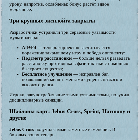
урону, напротив, ослаблены: бонус растёт вдвое
медленнее.
Три крупных эксплойта закрыты
Разработчики устранили три серьёзные уязвимости
мультиплеера:
Alt+F4
— теперь корректно засчитывается
поражение закрывшему игру и победа оппоненту;
Подсмотр расстановки
— больше нельзя разведать
расстановку противника в фазе тактики с помощью
быстрого существа;
Бесплатное улучшение
— исправлен баг,
позволявший менять местами существ низкого и
высокого ранга.
Игроки, злоупотреблявшие этими уязвимостями, получили
дисциплинарные санкции.
Шаблоны карт: Jebus Cross, Sprint, Harmony и
другие
Jebus Cross
получил самые заметные изменения. В
боковых зонах теперь: