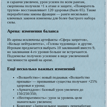
и саранчи увеличен, урон усилен по всем рангам,
скорпионы получили +1 к атаке и защите, «Пожиратель
трупов» восстанавливает 120 здоровья (было 65). Также
переработаны законы фракции — ранги нескольких
ключевых законов изменены для более быстрого набора
силы.
Арена: изменения баланса
Из арены исключены артефакты «Сфера запретов»,
«Кольцо нейтралитета», «Голова чудовища» и другие.
Игрокам предлагается выбрать 10 заклинаний вместо 9,
но заклинания 4-го уровня больше не встречаются.
Подземелье получило усиление в виде увеличенной
численности армий на арене.
Ещё несколько важных изменений
«Волшебство»: новый поднавык «Волшебство
призыва» — призванные существа получают +25%
здоровья и урона;
«Армагеддон»: базовый урон увеличен до
150/250/350;
«Неотвратимость»: урон за уровень цели
значительно увеличен;
Комплект «Запредельное знание» переработан: