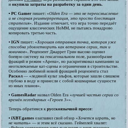
и
окупила затраты на разработку за один день
.
• PC Gamer
пишет: «
Olden Era — это не переосмысление
и не спорная реинтерпретация, это просто блестящая
стратегия
». Издание отмечает, что игра точно передаёт
ощущение классических HoMM, не пытаясь покадрово
копировать третью часть.
• IGN
пишет: «
Хорошая отправная точка, которая уже
способна удовлетворить как ветеранов серии, так и
новичков
». Рецензент Джаррет Грин высоко оценил
боевую систему на гексагональном поле, разнообразие
фракций и режим «Арена», но раскритиковал кампанию за
неотключаемые кат-сцены и ограничения в строительстве.
Особенно любимой новой фракцией рецензента стал
Раскол
— «ледяной культ эльфов, которые зашли слишком
глубоко в воду и принесли с собой кошмарные сущности
из иных планов».
• GamesRadar
назвал Olden Era «
лучшей частью серии со
времён легендарных «Героев 3»
».
Теперь обратимся к
русскоязычной прессе
:
• iXBT.games
озаглавил свой обзор «
Хочется играть, но
не читать
» — и этим всё сказано. Геймплей хвалят:
«
Редкая современная игра вызывает у меня желание