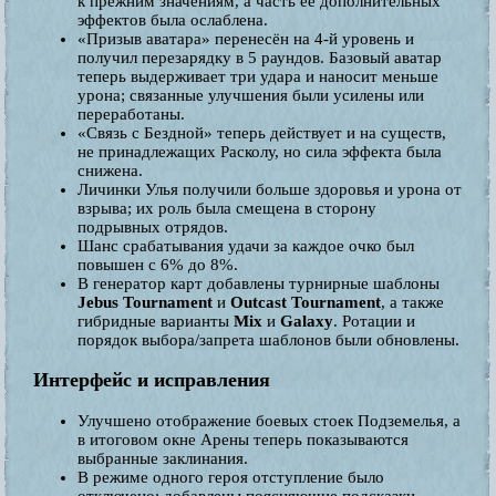
к прежним значениям, а часть её дополнительных
эффектов была ослаблена.
«Призыв аватара» перенесён на 4-й уровень и
получил перезарядку в 5 раундов. Базовый аватар
теперь выдерживает три удара и наносит меньше
урона; связанные улучшения были усилены или
переработаны.
«Связь с Бездной» теперь действует и на существ,
не принадлежащих Расколу, но сила эффекта была
снижена.
Личинки Улья получили больше здоровья и урона от
взрыва; их роль была смещена в сторону
подрывных отрядов.
Шанс срабатывания удачи за каждое очко был
повышен с 6% до 8%.
В генератор карт добавлены турнирные шаблоны
Jebus Tournament
и
Outcast Tournament
, а также
гибридные варианты
Mix
и
Galaxy
. Ротации и
порядок выбора/запрета шаблонов были обновлены.
Интерфейс и исправления
Улучшено отображение боевых стоек Подземелья, а
в итоговом окне Арены теперь показываются
выбранные заклинания.
В режиме одного героя отступление было
отключено; добавлены поясняющие подсказки.