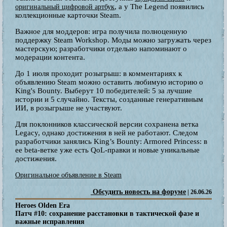
, а у The Legend появились
оригинальный цифровой артбук
коллекционные карточки Steam.
Важное для моддеров: игра получила полноценную
поддержку Steam Workshop. Моды можно загружать через
мастерскую; разработчики отдельно напоминают о
модерации контента.
До 1 июля проходит розыгрыш: в комментариях к
объявлению Steam можно оставить любимую историю о
King's Bounty. Выберут 10 победителей: 5 за лучшие
истории и 5 случайно. Тексты, созданные генеративным
ИИ, в розыгрыше не участвуют.
Для поклонников классической версии сохранена ветка
Legacy, однако достижения в ней не работают. Следом
разработчики занялись King’s Bounty: Armored Princess: в
ее beta-ветке уже есть QoL-правки и новые уникальные
достижения.
Оригинальное объявление в Steam
Обсудить новость на форуме
| 26.06.26
Heroes Olden Era
Патч #10: сохранение расстановки в тактической фазе и
важные исправления