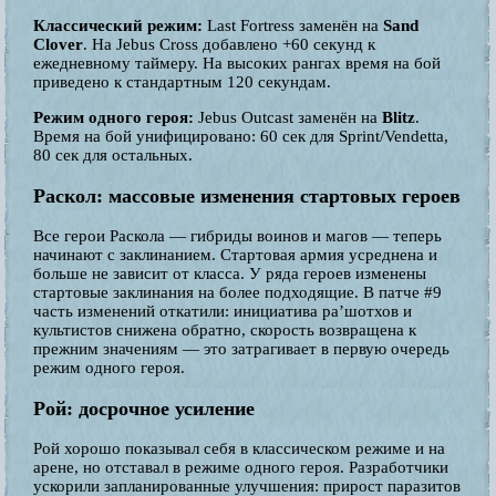
Классический режим:
Last Fortress заменён на
Sand
Clover
. На Jebus Cross добавлено +60 секунд к
ежедневному таймеру. На высоких рангах время на бой
приведено к стандартным 120 секундам.
Режим одного героя:
Jebus Outcast заменён на
Blitz
.
Время на бой унифицировано: 60 сек для Sprint/Vendetta,
80 сек для остальных.
Раскол: массовые изменения стартовых героев
Все герои Раскола — гибриды воинов и магов — теперь
начинают с заклинанием. Стартовая армия усреднена и
больше не зависит от класса. У ряда героев изменены
стартовые заклинания на более подходящие. В патче #9
часть изменений откатили: инициатива ра’шотхов и
культистов снижена обратно, скорость возвращена к
прежним значениям — это затрагивает в первую очередь
режим одного героя.
Рой: досрочное усиление
Рой хорошо показывал себя в классическом режиме и на
арене, но отставал в режиме одного героя. Разработчики
ускорили запланированные улучшения: прирост паразитов