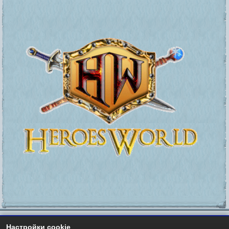
Настройки cookie