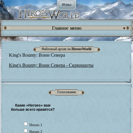
Игры
Главное меню
Файловый архив на
HeroesWorld
King's Bounty: Воин Севера
King's Bounty: Воин Севера - Скриншоты
Голосование
Какие «Heroes» вам
больше всего нравятся?
Heroes 1
Heroes 2