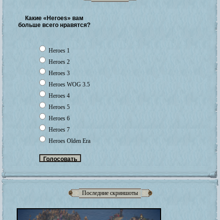
Какие «Heroes» вам
больше всего нравятся?
Heroes 1
Heroes 2
Heroes 3
Heroes WOG 3.5
Heroes 4
Heroes 5
Heroes 6
Heroes 7
Heroes Olden Era
Последние скриншоты