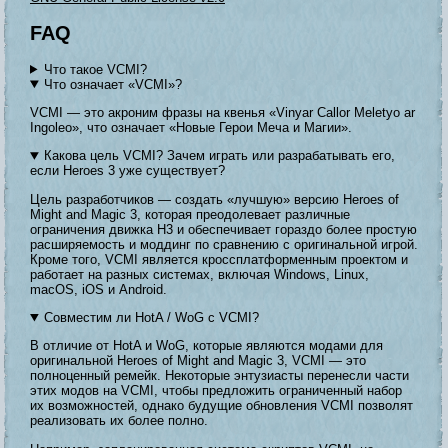
FAQ
Что такое VCMI?
Что означает «VCMI»?
VCMI — это акроним фразы на квенья «Vinyar Callor Meletyo ar
Ingoleo», что означает «Новые Герои Меча и Магии».
Какова цель VCMI? Зачем играть или разрабатывать его,
если Heroes 3 уже существует?
Цель разработчиков — создать «лучшую» версию Heroes of
Might and Magic 3, которая преодолевает различные
ограничения движка H3 и обеспечивает гораздо более простую
расширяемость и моддинг по сравнению с оригинальной игрой.
Кроме того, VCMI является кроссплатформенным проектом и
работает на разных системах, включая Windows, Linux,
macOS, iOS и Android.
Совместим ли HotA / WoG с VCMI?
В отличие от HotA и WoG, которые являются модами для
оригинальной Heroes of Might and Magic 3, VCMI — это
полноценный ремейк. Некоторые энтузиасты перенесли части
этих модов на VCMI, чтобы предложить ограниченный набор
их возможностей, однако будущие обновления VCMI позволят
реализовать их более полно.