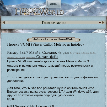
Игры
Главное меню
Файловый архив на
HeroesWorld
Проект VCMI (Vinyar Callor Meletyo ar Ingoleo)
Размер: [32.7 МБайт]
Скачано: 43 раза
Счетчик с 25.05.2026,
Скачать файл
малые числа нормальны.
Проект VCMI это ремейк движка Героев Меча и Магии 3 с
открытым исходным кодом, дающий новые возможности и
расширения.
Это только движок плюс доступен контент модов и фанатских
дополнений.
Для того, чтобы это все работало нужна ориганильная игра.
Вверху ссылка на загрузку версии 1.7.4 для Windows x64, для
других платформ ищите подходящую ссылку
здесь
GNU General Public License v2.0