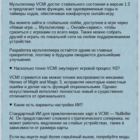
Мультиплеер VCMI достиг стабильного состояния в версии 1.5
и предлагает такие функции, как одновременные ходы и
таймеры ходов, обеспечивая комфортную онлайн-игру.
Вы можете зайти в глобальное лобби, доступное в игре через
«Новая игра → Мультиплеер → Онлайн-сервис», чтобы
сразиться с игроками со всего мира. Также можно собрать
друзей и играть по локальной сети на любом поддерживаемом
устройстве.
Разработка мультиплеера остаётся одним из главных
приоритетов, поэтому в будущем ожидаются дальнейшие
улучшения.
Насколько точно VCMI эмулирует игровой процесс H3?
VCMI стремится как можно точнее воспроизвести механики
Heroes of Might and Magic 3, исправляя некоторые известные
ошибки и делая часть функций опциональными. Однако
искусственный интеллект полностью новый и существенно
отличается от оригинального.
Какие есть варианты настройки ИИ?
Стандартный ИИ для приключенческих карт в VCMI — Nullkiller
AI. Он предоставляет сложного стратегического соперника, но
может работать медленнее на слабых устройствах, также в
зависимости от размера карты.
Если вы ищете ещё более серьёзный вызов, попробуйте моды