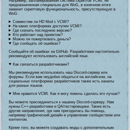
Например, запланированная система скриптов VCMI, не
предназначенная специально для WoG, в конечном итоге
заменит скриптовую функциональность, присутствующую в
WoG.
Совместим ли HD Mod с VCMI?
На каких платформах доступен VCMI?
Где скачать последнюю версию?
Кто работает над проектом?
Можно ли пожертвовать деньги?
Где сообщать об ошибках?
Сообщайте об ошибках на GitHub. Разработчики настоятельно
рекомендуют использовать английский язык.
Как связаться разработчиками?
Мы рекомендуем использовать наш Discord-сервер или
форумы. Если вам неудобно общаться на английском, на
социальных платформах разработчиков также есть каналы
для разных языков.
Мне нравится VCMI. Как я могу помочь сделать его лучше?
Вы можете присоединиться к нашему Discord-серверу. Нам
нужны C++-разработчики и QA/тестировщики. Также есть
другие направления, где нам пригодилась бы помощь,
например графический дизайн и управление сообществом или
контентом.
Кроме того, вы можете создавать моды с дополнительным