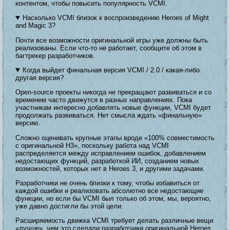
контентом, чтобы повысить популярность VCMI.
Насколько VCMI близок к воспроизведению Heroes of Might
and Magic 3?
Почти все возможности оригинальной игры уже должны быть
реализованы. Если что-то не работает, сообщите об этом в
багтрекер разработчиков.
Когда выйдет финальная версия VCMI / 2.0 / какая-либо
другая версия?
Open-source проекты никогда не прекращают развиваться и со
временем часто движутся в разных направлениях. Пока
участникам интересно добавлять новые функции, VCMI будет
продолжать развиваться. Нет смысла ждать «финальную»
версию.
Сложно оценивать крупные этапы вроде «100% совместимость
с оригинальной H3», поскольку работа над VCMI
распределяется между исправлением ошибок, добавлением
недостающих функций, разработкой ИИ, созданием новых
возможностей, которых нет в Heroes 3, и другими задачами.
Разработчики не очень близки к тому, чтобы избавиться от
каждой ошибки и реализовать абсолютно все недостающие
функции, но если бы VCMI был только об этом, мы, вероятно,
уже давно достигли бы этой цели.
Расширяемость движка VCMI требует делать различные вещи
«лучше», чем это сделали разработчики оригинальной Heroes