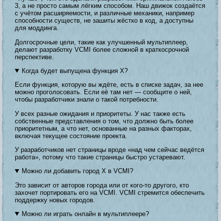
3, а не просто самым лёгким способом. Наш движок создаётся
с учётом расширяемости, и различные механики, например
способности существ, не зашиты жёстко в код, а доступны
для моддинга.
Долгосрочные цели, такие как улучшенный мультиплеер,
делают разработку VCMI более сложной в краткосрочной
перспективе.
Когда будет выпущена функция X?
Если функция, которую вы ждёте, есть в списке задач, за нее
можно проголосовать. Если её там нет — сообщите о ней,
чтобы разработчики знали о такой потребности.
У всех разные ожидания и приоритеты. У нас также есть
собственные представления о том, что должно быть более
приоритетным, а что нет, основанные на разных факторах,
включая текущее состояние проекта.
У разработчиков нет страницы вроде «над чем сейчас ведётся
работа», потому что такие страницы быстро устаревают.
Можно ли добавить город X в VCMI?
Это зависит от авторов города или от кого-то другого, кто
захочет портировать его на VCMI. VCMI стремится обеспечить
поддержку новых городов.
Можно ли играть онлайн в мультиплеере?