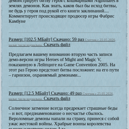
демонстрирует битву героя с кошмарными Nightmares в
землях демонов. Как знать, каков был бы исход битвы,
не будь у героя под рукой его книги заклинаний....
Комментирует происходящее продюсер игры Фабрис
Камбуне
Размер: [102.5 МБайт]
Скачано: 59 раз
Счетчик с 25.05.2026,
Скачать файл
малые числа нормальны.
Предлагаем вашему вниманию вторую часть записи
демо-версии игры Heroes of Might and Magic V,
показанную в Лейпциге на Game Convention 2005. На
этот раз Герою предстоит битва посложнее: на его пути
– гарнизон, охраняемый демонами...
Размер: [12.5 МБайт]
Скачано: 49 раз
Счетчик с 25.05.2026,
Скачать файл
малые числа нормальны.
Солнечное затмение всегда предрекает страшные беды
– и вот, предзнаменование о несчастье сбылось.
Вероломные демоны напали на страну, принеся с собой
ужас жестокой войны. Храбрые воины королевства
вышли навстречу силам Ада...