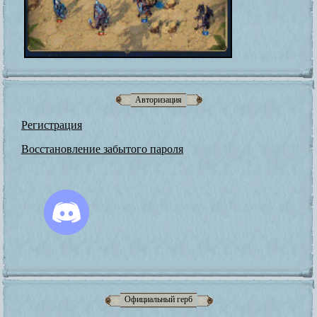
Авторизация
Регистрация
Восстановление забытого пароля
Официальный герб